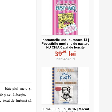
Insemnarile unei pustoace 13 |
Povestirile unei zile de nastere
NU CHIAR atat de fericite
,03
39
lei
PRP:
42,42 lei
 - băieţelul melc şi
b şi se rătăceşte.
c iscat de furtună să
Jurnalul unui pusti 16 | Meciul