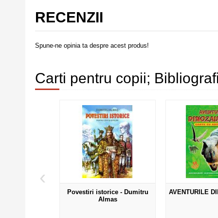
RECENZII
Spune-ne opinia ta despre acest produs!
Carti pentru copii; Bibliogra
‹
DIN INSULA
Povestiri istorice - Dumitru
AVENTURILE D
LACULUI
Almas