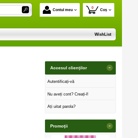
0
Contul meu
Coș
WishList
-
Accesul clienţilor
Autentificați-vă
Nu aveți cont? Creați-l!
Ați uitat parola?
-
Promoţii