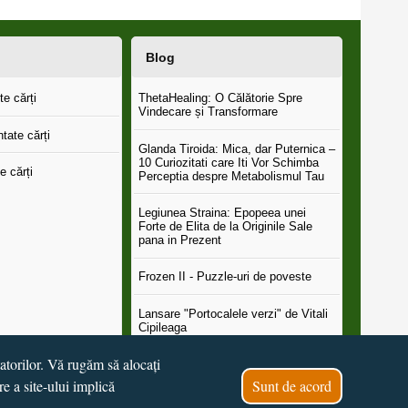
Blog
e cărți
ThetaHealing: O Călătorie Spre
Vindecare și Transformare
tate cărți
Glanda Tiroida: Mica, dar Puternica –
10 Curiozitati care Iti Vor Schimba
e cărți
Perceptia despre Metabolismul Tau
Legiunea Straina: Epopeea unei
Forte de Elita de la Originile Sale
pana in Prezent
Frozen II - Puzzle-uri de poveste
Lansare "Portocalele verzi" de Vitali
Cipileaga
tatorilor. Vă rugăm să alocați
...toate știrile
re a site-ului implică
Sunt de acord