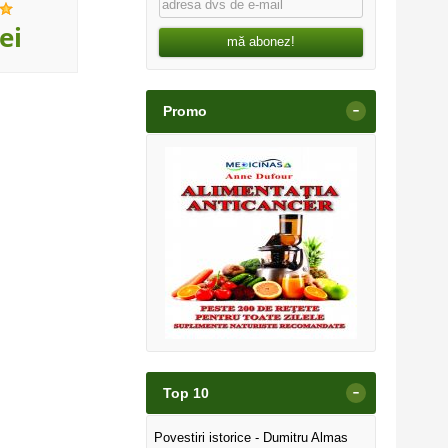
,50
,00
ei
57
lei
10
le
mă abonez!
-
Promo
-
Top 10
Povestiri istorice - Dumitru Almas