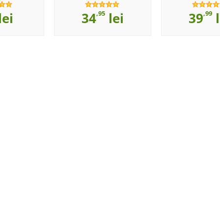
,95
,99
lei
34
lei
39
l