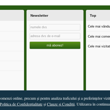
Newsletter
Top
Cele mai vândut
Cele mai comen
mă abonez!
Cele mai vizitat
omenzi online, precum și pentru analiza traficului și a preferințelor vizi
Politica de Confidențialitate
și
Clauze și Condiții
. Utilizarea în continua
de
Vital Soft