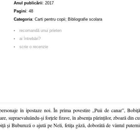
Anul publicării
:
2017
Pagini
:
48
Categoria
:
Carti pentru copii; Bibliografie scolara
recomandă unui prieten
ai întrebări?
scrie o recenzie
personaje în ipostaze noi. În prima povestire „Puii de canar”, Bobiţă
re, supraevaluându-şi forţele firave, în absenţa părinţilor, zboară din cui
iţă şi Buburuză o ajută pe Neli, fetiţa gâză, doborâtă de vântul puterni