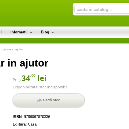
i
Informații
Blog
uza sar in ajutor
 in ajutor
,00
34
lei
Preț:
Disponibilitate:
stoc indisponibil
alertă stoc
ISBN
:
9786067870336
Editura
:
Casa