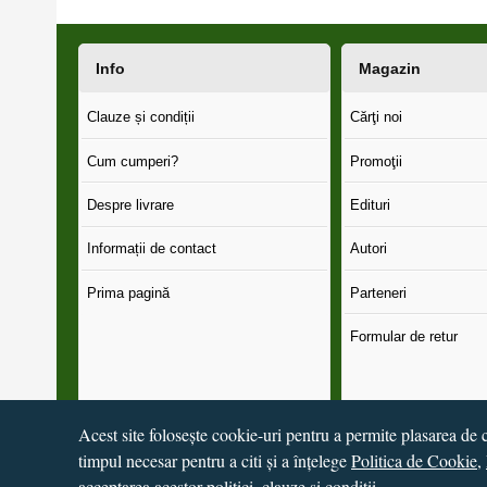
Info
Magazin
Clauze și condiții
Cărţi noi
Cum cumperi?
Promoţii
Despre livrare
Edituri
Informații de contact
Autori
Prima pagină
Parteneri
Formular de retur
Acest site folosește cookie-uri pentru a permite plasarea de c
timpul necesar pentru a citi și a înțelege
Politica de Cookie
,
© 2016 - 2026
S.C. CCN Books SRL
Magazin online
creat 
acceptarea acestor politici, clauze și condiții.