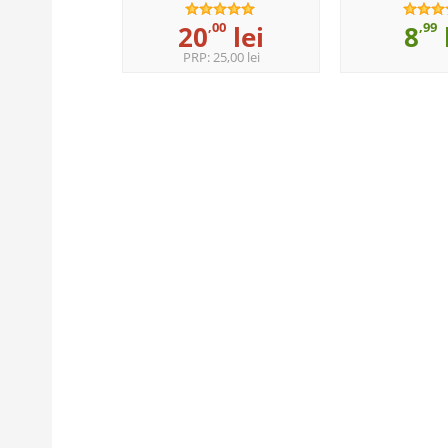
99
,00
,99
lei
20
lei
8
PRP:
25,00 lei