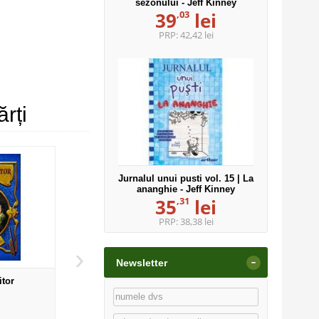
sezonului - Jeff Kinney
,03
39
lei
PRP:
42,42 lei
rți
Jurnalul unui pusti vol. 15 | La
ananghie - Jeff Kinney
,31
35
lei
PRP:
38,38 lei
›
-
Newsletter
itor
CAPITANUL SANGELUI - vol. 4
Fabule
VAMPIRATII