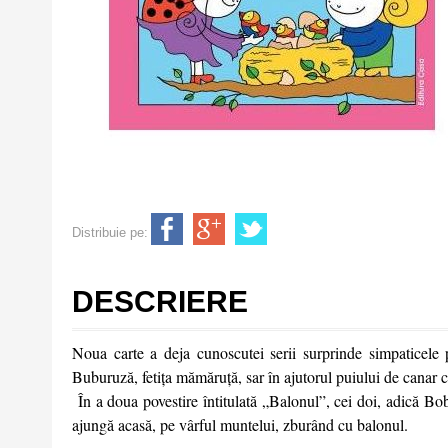
Distribuie pe:
DESCRIERE
Noua carte a deja cunoscutei serii surprinde simpaticele 
Buburuză, fetiţa mămăruță, sar în ajutorul puiului de canar ca
În a doua povestire întitulată „Balonul”, cei doi, adică Bob
ajungă acasă, pe vârful muntelui, zburând cu balonul.