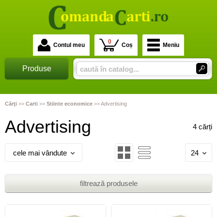
0
Contul meu
Coș
Meniu
Produse
Cărţi
>>
Carti
>>
Stiinte economice
>>
Advertising
Advertising
4 cărți
cele mai vândute
24
filtrează produsele