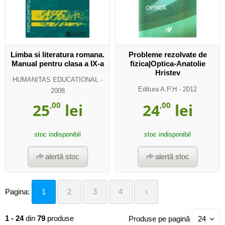
Limba si literatura romana.
Probleme rezolvate de
Manual pentru clasa a IX-a
fizica|Optica-Anatolie
Hristev
HUMANITAS EDUCATIONAL
-
Editura A.P.H
- 2012
2008
25
,00
lei
24
,00
lei
stoc indisponibil
stoc indisponibil
alertă stoc
alertă stoc
Pagina:
1
2
3
4
›
1 - 24
din
79
produse
Produse pe pagină
24