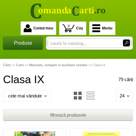
0
Contul meu
Coș
Meniu
Produse
Cărţi
>>
Carti
>>
Manuale, culegeri si auxiliare scolare
>>
Clasa IX
Clasa IX
79 cărți
cele mai vândute
24
filtrează produsele