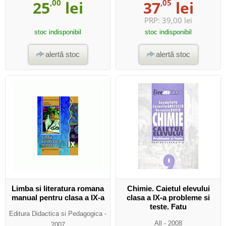
25
,00
lei
37
,05
lei
PRP:
39,00 lei
stoc indisponibil
stoc indisponibil
alertă stoc
alertă stoc
Limba si literatura romana
Chimie. Caietul elevului
manual pentru clasa a IX-a
clasa a IX-a probleme si
teste. Fatu
Editura Didactica si Pedagogica
-
All
- 2008
2007