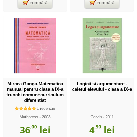
cumpără
cumpără
Mircea Ganga-Matematica
Logicã si argumentare -
manual pentru clasa a IX-a
caietul elevului - clasa a IX-a
trunchi comun+curriculum
diferentiat
1
recenzie
Mathpress
- 2008
Corvin
- 2011
36
,00
lei
4
,50
lei