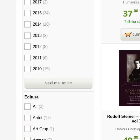
2017
(2)
Humanitas
,00
37
2015
(34)
în limita s
2014
(10)
cum
2013
(2)
2012
(8)
2011
(6)
2010
(15)
vezi mai multe
Editura
All
(3)
Rudolf Steiner – 
Antet
(17)
vol 
Art Grup
(1)
Univers Enciclo
,00