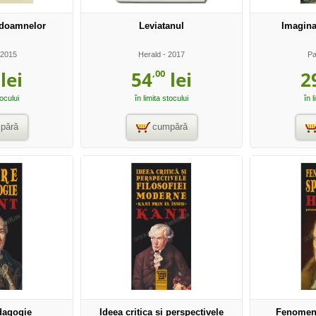
i doamnelor
Leviatanul
Imaginar
 2015
Herald
- 2017
Pa
,00
lei
54
lei
2
tocului
în limita stocului
în l
pără
cumpără
dagogie
Ideea critica si perspectivele
Fenomeno