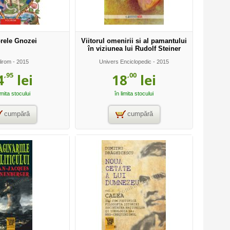
rele Gnozei
Viitorul omenirii si al pamantului
în viziunea lui Rudolf Steiner
lirom
- 2015
Univers Enciclopedic
- 2015
,95
,00
4
lei
18
lei
imita stocului
în limita stocului
cumpără
cumpără