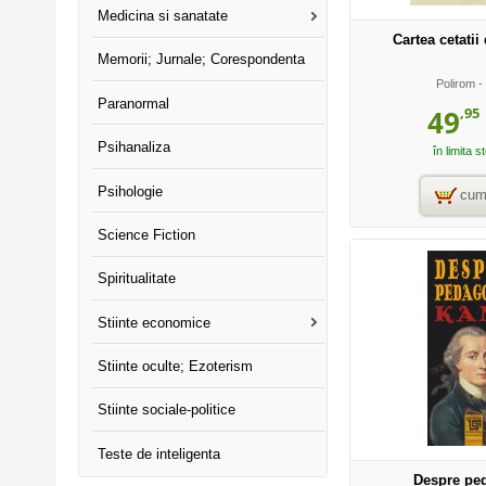
Medicina si sanatate
Cartea cetati
Memorii; Jurnale; Corespondenta
Polirom
-
Paranormal
,95
49
Psihanaliza
în limita s
Psihologie
cum
Science Fiction
Spiritualitate
Stiinte economice
Stiinte oculte; Ezoterism
Stiinte sociale-politice
Teste de inteligenta
Despre pe