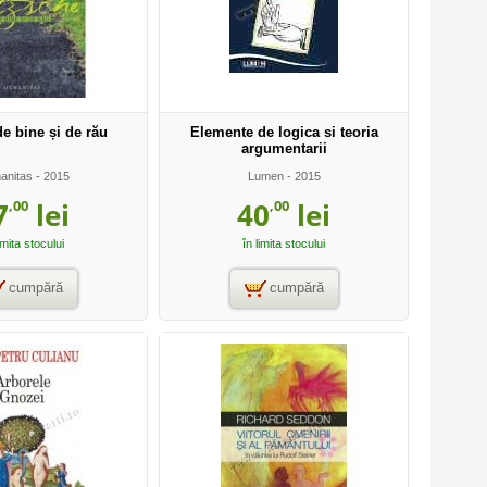
e bine și de rău
Elemente de logica si teoria
argumentarii
anitas
- 2015
Lumen
- 2015
,00
,00
7
lei
40
lei
imita stocului
în limita stocului
cumpără
cumpără