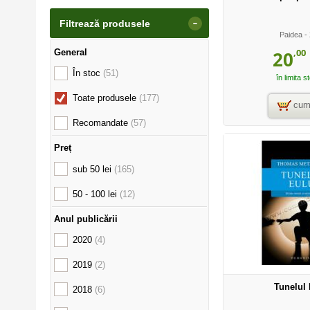
-
Filtrează produsele
Paidea
- 
,00
20
General
În stoc
(51)
în limita s
Toate produsele
(177)
cum
Recomandate
(57)
Preț
sub 50 lei
(165)
50 - 100 lei
(12)
Anul publicării
2020
(4)
2019
(2)
Tunelul 
2018
(6)