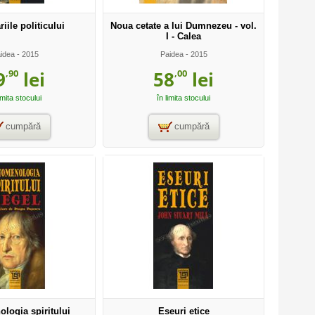
iile politicului
Noua cetate a lui Dumnezeu - vol.
I - Calea
idea
- 2015
Paidea
- 2015
,90
,00
9
lei
58
lei
imita stocului
în limita stocului
cumpără
cumpără
logia spiritului
Eseuri etice