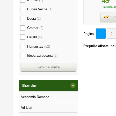
49
Attman
(7)
în limita s
Curtea Veche
(1)
cum
Dacia
(2)
Gramar
(2)
Pagina:
1
2
Herald
(4)
Prețurile afișate in
Humanitas
(52)
Ideea Europeana
(2)
vezi mai multe
-
Branduri
Academia Romana
Ad Libri