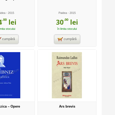
idea
- 2015
Paidea
- 2015
,00
,00
4
lei
30
lei
imita stocului
în limita stocului
cumpără
cumpără
izica – Opere
Ars brevis