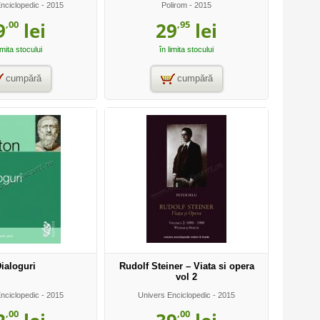
nciclopedic
- 2015
Polirom
- 2015
,00
,95
9
lei
29
lei
imita stocului
în limita stocului
cumpără
cumpără
ialoguri
Rudolf Steiner – Viata si opera
vol 2
nciclopedic
- 2015
Univers Enciclopedic
- 2015
,00
,00