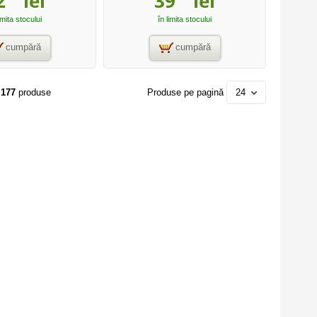
2
lei
39
lei
imita stocului
în limita stocului
cumpără
cumpără
n
177
produse
Produse pe pagină
24