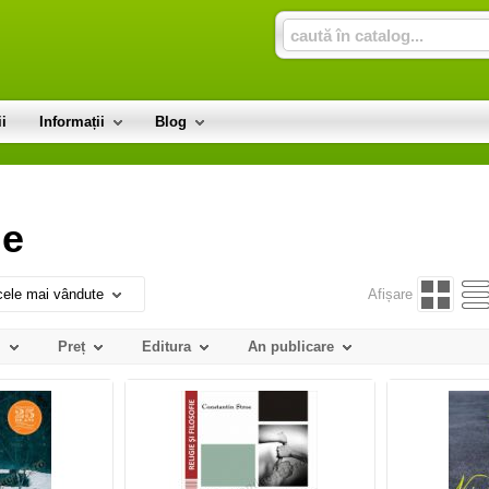
i
Informații
Blog
ie
cele mai vândute
Afișare
l
Preț
Editura
An publicare