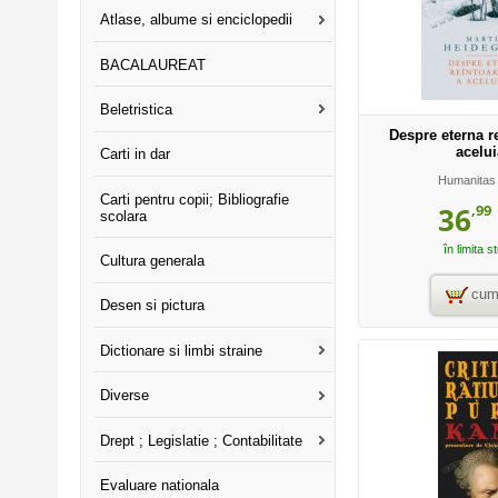
Atlase, albume si enciclopedii
BACALAUREAT
Beletristica
Despre eterna r
acelui
Carti in dar
Humanitas
Carti pentru copii; Bibliografie
,99
36
scolara
în limita s
Cultura generala
cum
Desen si pictura
Dictionare si limbi straine
Diverse
Drept ; Legislatie ; Contabilitate
Evaluare nationala