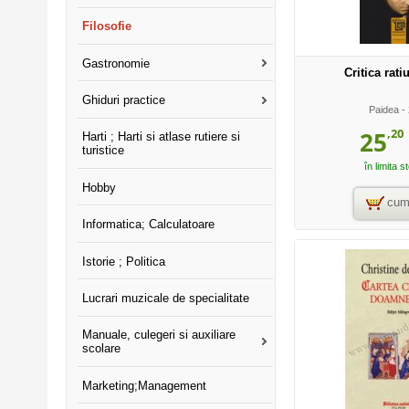
Filosofie
Gastronomie
Critica rati
Ghiduri practice
Paidea
- 
,20
25
Harti ; Harti si atlase rutiere si
turistice
în limita s
Hobby
cum
Informatica; Calculatoare
Istorie ; Politica
Lucrari muzicale de specialitate
Manuale, culegeri si auxiliare
scolare
Marketing;Management