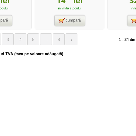
lei
14
lei
3
tocului
în limita stocului
în l
pără
cumpără
1 - 24
di
3
4
5
...
8
›
clud TVA (taxa pe valoare adăugată).