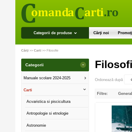
Categorii de produse
Cărţi noi
Promoţi
Cărţi
>>
Carti
>>
Filosofie
Filosof
-
Categorii
Manuale scolare 2024-2025
Ordonează după
Carti
Filtre:
Genera
Acvaristica si piscicultura
Antropologie si etnologie
Astronomie