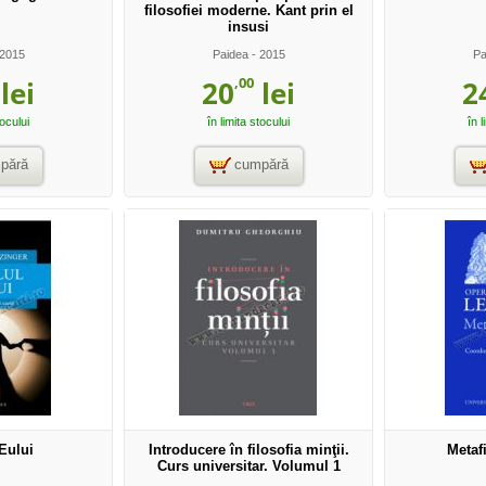
filosofiei moderne. Kant prin el
insusi
2015
Paidea
- 2015
Pa
,00
lei
20
lei
2
tocului
în limita stocului
în l
pără
cumpără
Eului
Introducere în filosofia minţii.
Metaf
Curs universitar. Volumul 1