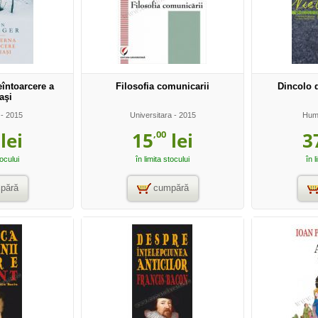
eîntoarcere a
Filosofia comunicarii
Dincolo d
aşi
- 2015
Universitara
- 2015
Hum
,00
lei
15
lei
3
tocului
în limita stocului
în l
pără
cumpără