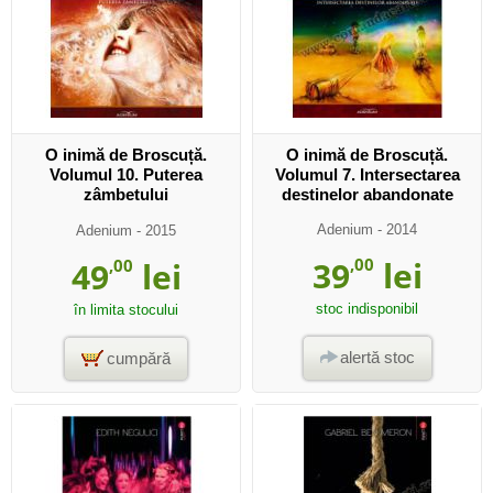
O inimă de Broscuță.
O inimă de Broscuță.
Volumul 10. Puterea
Volumul 7. Intersectarea
zâmbetului
destinelor abandonate
Adenium
- 2014
Adenium
- 2015
39
,00
lei
49
,00
lei
stoc indisponibil
în limita stocului
alertă stoc
cumpără