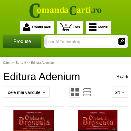
0
Contul meu
Coș
Meniu
Produse
Cărţi
>>
Edituri
>>
Editura Adenium
Editura Adenium
9 cărți
cele mai vândute
24