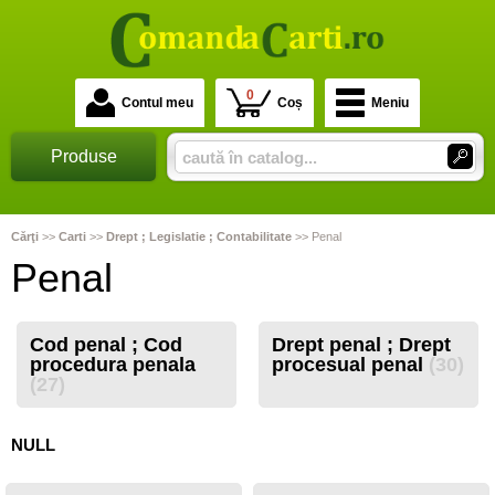
0
Contul meu
Coș
Meniu
Produse
Cărţi
>>
Carti
>>
Drept ; Legislatie ; Contabilitate
>>
Penal
Penal
Cod penal ; Cod
Drept penal ; Drept
procedura penala
procesual penal
(30)
(27)
NULL