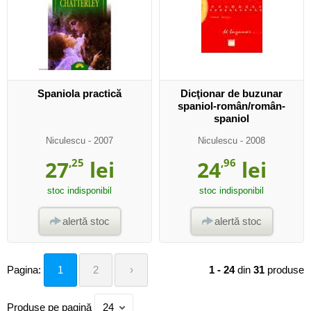
Spaniola practică
Dicţionar de buzunar
spaniol-român/român-
spaniol
Niculescu
- 2007
Niculescu
- 2008
27
,25
lei
24
,96
lei
stoc indisponibil
stoc indisponibil
alertă stoc
alertă stoc
Pagina:
1
2
›
1 - 24
din
31
produse
Produse pe pagină
24