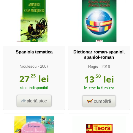
Spaniola tematica
Dictionar roman-spaniol,
spaniol-roman
Niculescu
- 2007
Regis
- 2016
27
,25
lei
13
,50
lei
stoc indisponibil
în stoc la furnizor
alertă stoc
cumpără