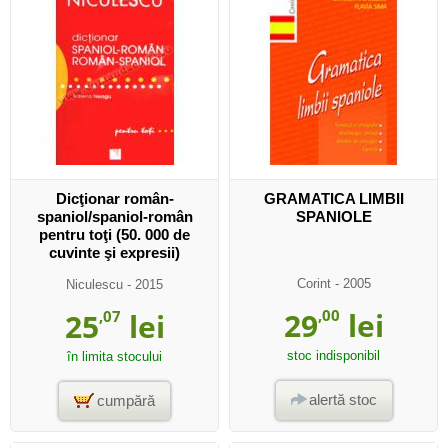
Dicţionar român-
GRAMATICA LIMBII
spaniol/spaniol-român
SPANIOLE
pentru toţi (50. 000 de
cuvinte şi expresii)
Corint
- 2005
Niculescu
- 2015
29
,00
lei
25
,07
lei
stoc indisponibil
în limita stocului
alertă stoc
cumpără