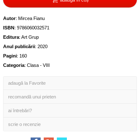
Autor
:
Mircea Fianu
ISBN
:
9786060032571
Editura
:
Art Grup
Anul publicării
:
2020
Pagini
:
160
Categoria
:
Clasa - VIII
adaugă la Favorite
recomandă unui prieten
ai întrebări?
scrie o recenzie