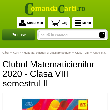
0
Contul meu
Coș
Meniu
Produse
Cărţi
>>
Carti
>>
Manuale, culegeri si auxiliare scolare
>>
Clasa - VIII
>>
Clubul Matematicienilor 2020 - Clasa VIII semestrul II
Clubul Matematicienilor
2020 - Clasa VIII
semestrul II