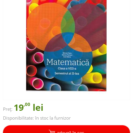
19
,00
lei
Preț:
Disponibilitate:
în stoc la furnizor
adaugă în coș