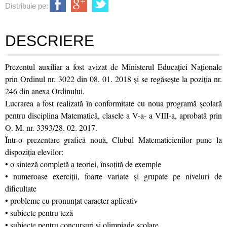
Distribuie pe:
DESCRIERE
Prezentul auxiliar a fost avizat de Ministerul Educaţiei Naţionale
prin Ordinul nr. 3022 din 08. 01. 2018 şi se regăseşte la poziţia nr.
246 din anexa Ordinului.
Lucrarea a fost realizată în conformitate cu noua programă şcolară
pentru disciplina Matematică, clasele a V-a- a VIII-a, aprobată prin
O. M. nr. 3393/28. 02. 2017.
Într-o prezentare grafică nouă, Clubul Matematicienilor pune la
dispoziţia elevilor:
• o sinteză completă a teoriei, însoţită de exemple
• numeroase exerciţii, foarte variate şi grupate pe niveluri de
dificultate
• probleme cu pronunţat caracter aplicativ
• subiecte pentru teză
• subiecte pentru concursuri şi olimpiade şcolare