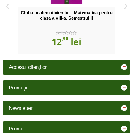
‹
›
asa
Clubul matematicienilor - Matematica pentru
Club
clasa a VIII-a, Semestrul II
12
,50
lei
+
Accesul clienţilor
+
Promoţii
+
Newsletter
+
Promo