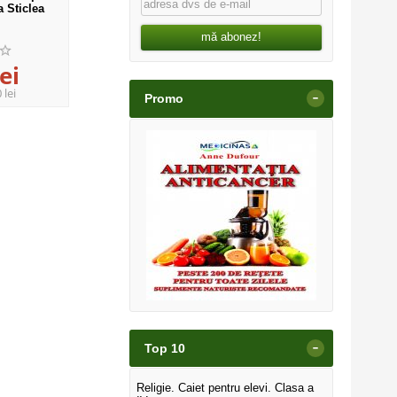
a Sticlea
mă abonez!
ei
 lei
-
Promo
-
Top 10
Religie. Caiet pentru elevi. Clasa a