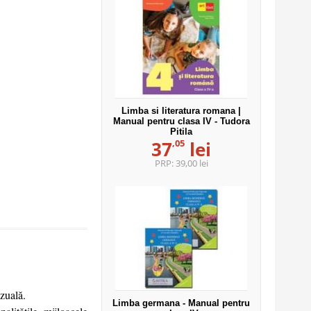
Limba si literatura romana |
Manual pentru clasa IV - Tudora
Pitila
,05
37
lei
PRP:
39,00 lei
zuală.
Limba germana - Manual pentru