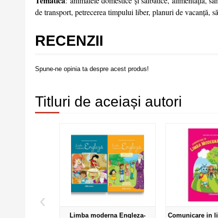
Tematica
: animalele domestice și sălbatice, alimentația, s
de transport, petrecerea timpului liber, planuri de vacanță, să
RECENZII
Spune-ne opinia ta despre acest produs!
Titluri de aceiași autori
‹
Limba moderna Engleza-
Comunicare in 