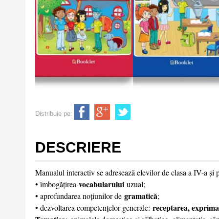
Distribuie pe:
DESCRIERE
Manualul interactiv se adresează elevilor de clasa a IV-a și pr
vocabularului
• îmbogățirea
uzual;
gramatică
• aprofundarea noțiunilor de
;
receptarea, exprima
• dezvoltarea competențelor generale: