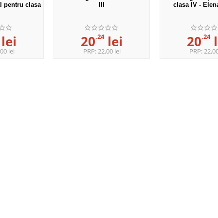
l pentru clasa
III
clasa IV - Elen
,24
,24
lei
20
lei
20
l
00 lei
PRP:
22,00 lei
PRP:
22,00