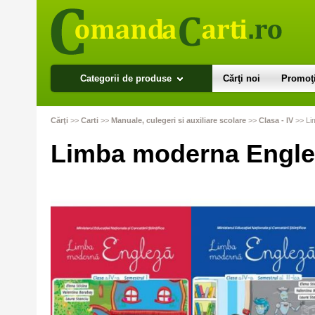
Categorii de produse
Cărţi noi
Promoţi
Cărţi
>>
Carti
>>
Manuale, culegeri si auxiliare scolare
>>
Clasa - IV
>>
Li
Limba moderna Englez