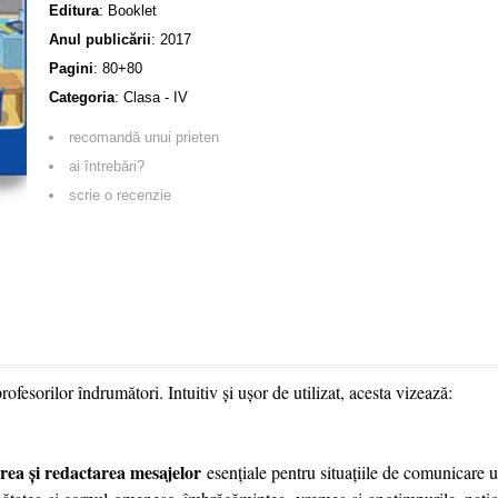
Editura
:
Booklet
Anul publicării
:
2017
Pagini
:
80+80
Categoria
:
Clasa - IV
recomandă unui prieten
ai întrebări?
scrie o recenzie
ofesorilor îndrumători. Intuitiv și ușor de utilizat, acesta vizează:
rea și redactarea mesajelor
esențiale pentru situațiile de comunicare u