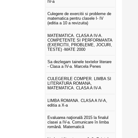
IV-a
Culegere de exercitii si probleme de
matematica pentru clasele I- IV
(editia a 10 a revizuita)
MATEMATICA. CLASA A IV-A.
COMPETENTE SI PERFORMANTA
(EXERCITII, PROBLEME, JOCURI,
TESTE) -MATE 2000
Sa dezlegam tainele textelor literare
- Clasa a IV-a. Marcela Penes
CULEGERILE COMPER. LIMBA SI
LITERATURA ROMANA,
MATEMATICA. CLASA A IV-A
LIMBA ROMANA. CLASA A IV-A,
editia a X-a
Evaluarea naţională 2015 la finalul
clasei a IV-a. Comunicare în limba
română. Matematică