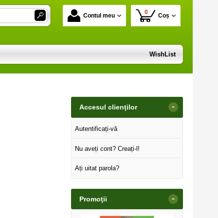
0
Contul meu
Coș
WishList
-
Accesul clienţilor
Autentificați-vă
Nu aveți cont? Creați-l!
Ați uitat parola?
-
Promoţii