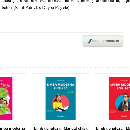
ănătatea și corpul omenesc, îmbrăcămintea, vremea și anotimpurile, națion
rbători (Saint Patrick’s Day și Paștele).
scrie o recenzie
limba moderna
Limba engleza - Manual clasa
Limba engleza | M