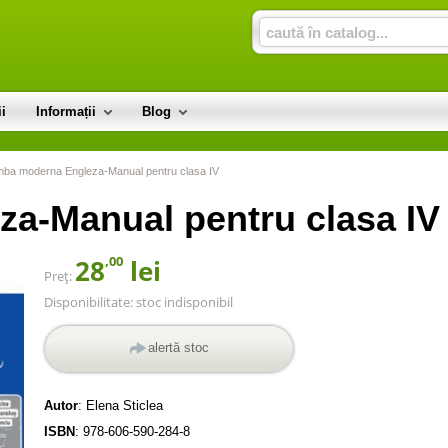
i
Informații
Blog
mba moderna Engleza-Manual pentru clasa IV
a-Manual pentru clasa IV
,00
28
lei
Preț:
Disponibilitate:
stoc indisponibil
alertă stoc
Autor
:
Elena Sticlea
ISBN
:
978-606-590-284-8