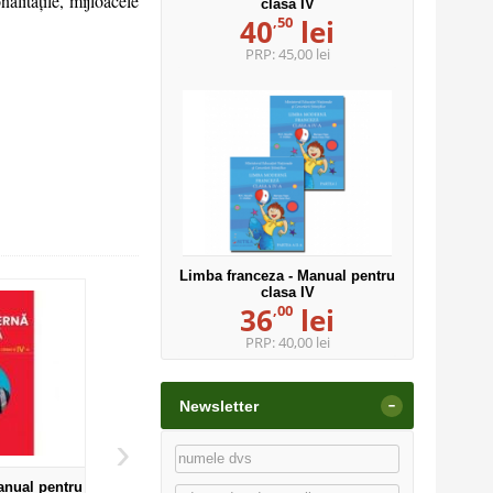
alitățile, mijloacele
clasa IV
,50
40
lei
PRP:
45,00 lei
Limba franceza - Manual pentru
clasa IV
,00
36
lei
PRP:
40,00 lei
-
Newsletter
›
anual pentru