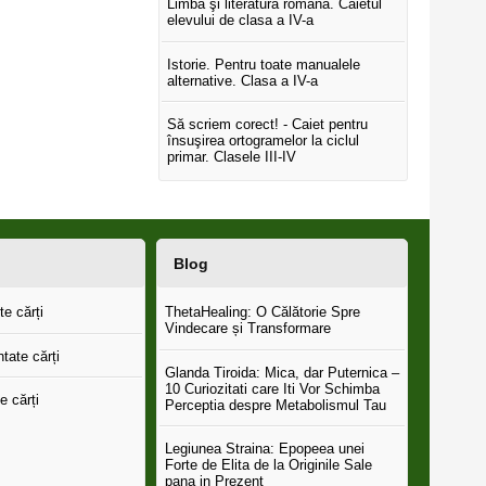
Limba şi literatura română. Caietul
elevului de clasa a IV-a
Istorie. Pentru toate manualele
alternative. Clasa a IV-a
Să scriem corect! - Caiet pentru
însuşirea ortogramelor la ciclul
primar. Clasele III-IV
Blog
e cărți
ThetaHealing: O Călătorie Spre
Vindecare și Transformare
tate cărți
Glanda Tiroida: Mica, dar Puternica –
10 Curiozitati care Iti Vor Schimba
e cărți
Perceptia despre Metabolismul Tau
Legiunea Straina: Epopeea unei
Forte de Elita de la Originile Sale
pana in Prezent