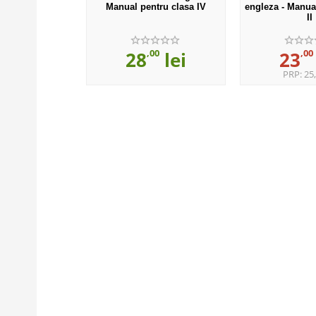
Manual pentru clasa IV
engleza - Manua
II
,00
,00
28
lei
23
PRP:
25,