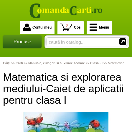
0
Contul meu
Coș
Meniu
Produse
Cărţi
>>
Carti
>>
Manuale, culegeri si auxiliare scolare
>>
Clasa - I
>>
Matematica si explorarea mediului-Caiet de aplicatii pentru clasa I
Matematica si explorarea
mediului-Caiet de aplicatii
pentru clasa I