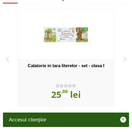
‹
›
icatii
Calatorie in tara literelor - set - clasa I
AC
INT
S
25
,00
lei
+
Accesul clienţilor