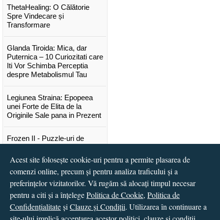
ThetaHealing: O Călătorie
Spre Vindecare și
Transformare
Glanda Tiroida: Mica, dar
Puternica – 10 Curiozitati care
Iti Vor Schimba Perceptia
despre Metabolismul Tau
Legiunea Straina: Epopeea
unei Forte de Elita de la
Originile Sale pana in Prezent
Frozen II - Puzzle-uri de
poveste
Acest site folosește cookie-uri pentru a permite plasarea de
Lansare "Portocalele verzi" de
comenzi online, precum și pentru analiza traficului și a
Vitali Cipileaga
preferințelor vizitatorilor. Vă rugăm să alocați timpul necesar
pentru a citi și a înțelege
Politica de Cookie
,
Politica de
...toate știrile
Confidențialitate
și
Clauze și Condiții
. Utilizarea în continuare a
site-ului implică acceptarea acestor politici, clauze și condiții.