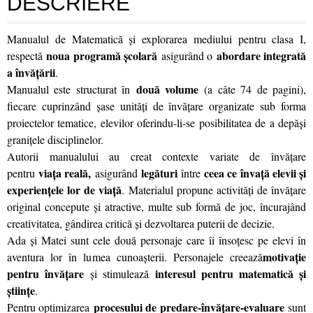
DESCRIERE
Manualul de Matematică şi explorarea mediului pentru clasa I,
noua programă școlară
abordare integrată
respectă
asigurând o
a învăţării
.
două volume
Manualul este structurat în
(a câte 74 de pagini),
fiecare cuprinzând șase unități de învățare organizate sub forma
proiectelor tematice, elevilor oferindu-li-se posibilitatea de a depăși
granițele disciplinelor.
Autorii manualului au creat contexte variate de învăţare
viaţa reală,
legături
ceea ce învaţă elevii şi
pentru
asigurând
între
experienţele lor de viaţă
. Materialul propune activități de învățare
original concepute și atractive, multe sub formă de joc, încurajând
creativitatea, gândirea critică şi dezvoltarea puterii de decizie.
Ada și Matei sunt cele două personaje care îi însoțesc pe elevi în
motivație
aventura lor în lumea cunoașterii. Personajele creează
pentru învățare
interesul pentru matematică și
și stimulează
științe
.
procesului de predare-învăţare-evaluare
Pentru optimizarea
sunt