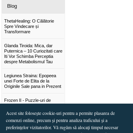
Blog
ThetaHealing: O Călătorie
Spre Vindecare și
Transformare
Glanda Tiroida: Mica, dar
Puternica – 10 Curiozitati care
Iti Vor Schimba Perceptia
despre Metabolismul Tau
Legiunea Straina: Epopeea
unei Forte de Elita de la
Originile Sale pana in Prezent
Frozen II - Puzzle-uri de
poveste
Acest site folosește cookie-uri pentru a permite plasarea de
Lansare "Portocalele verzi" de
comenzi online, precum și pentru analiza traficului și a
Vitali Cipileaga
preferințelor vizitatorilor. Vă rugăm să alocați timpul necesar