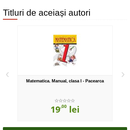
Titluri de aceiași autori
‹
›
 a IV-
Matematica. Manual, clasa I - Pacearca
Ma
19
,00
lei