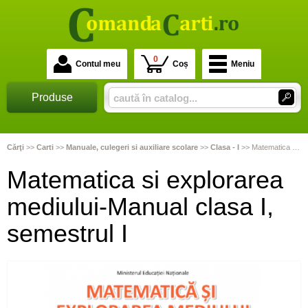
0
Contul meu
Coș
Meniu
Produse
Cărţi
>>
Carti
>>
Manuale, culegeri si auxiliare scolare
>>
Clasa - I
>>
Matematica si explorarea mediului-Manual clasa I, semestrul I
Matematica si explorarea
mediului-Manual clasa I,
semestrul I