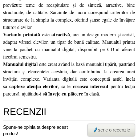
prevăzute teme de recapitulare şi de sinteză, atractive, bine
structurate, de calitate. Sarcinile de lucru corespund criteriilor de
structurare de la simplu la complex, oferind șanse egale de învățare
tuturor elevilor.
Varianta printată
atractivă
este
, are un design modern și aerisit,
adaptat vârstei elevilor, un tipar de bună calitate. Manualul printat
vine la pachet cu manualul digital, disponibil pe CD-ul aferent
fiecărui semestru.
Manualul digital
este creat având la bază manualul tipărit, pastrând
structura și elementele acestuia, dar contribuind la crearea unei
învățări complexe. Varianta digitală este concepută astfel încât
capteze atenția elevilor
crească interesul
să
, să le
pentru lecția
să învețe cu plăcere
parcursă, ajutându-i
în clasă.
RECENZII
Spune-ne opinia ta despre acest
scrie o recenzie
produs!