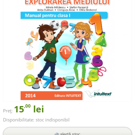
15
,00
lei
Preț:
Disponibilitate:
stoc indisponibil
alertă stoc