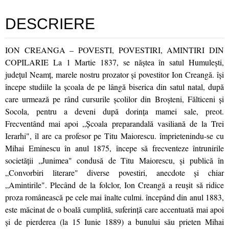
DESCRIERE
ION CREANGA – POVESTI, POVESTIRI, AMINTIRI DIN
COPILARIE La 1 Martie 1837, se năştea în satul Humuleşti,
judeţul Neamţ, marele nostru prozator şi povestitor Ion Creangă. îşi
începe studiile la şcoala de pe lângă biserica din satul natal, după
care urmează pe rând cursurile şcolilor din Broşteni, Fălticeni şi
Socola, pentru a deveni după dorinţa mamei sale, preot.
Frecventând mai apoi „Şcoala preparandală vasiliană de la Trei
Ierarhi", îl are ca profesor pe Titu Maiorescu. împrietenindu-se cu
Mihai Eminescu în anul 1875, începe să frecventeze întrunirile
societăţii „Junimea" condusă de Titu Maiorescu, şi publică în
„Convorbiri literare" diverse povestiri, anecdote şi chiar
„Amintirile". Plecând de la folclor, Ion Creangă a reuşit să ridice
proza românească pe cele mai înalte culmi. începând din anul 1883,
este măcinat de o boală cumplită, suferinţă care accentuată mai apoi
şi de pierderea (la 15 Iunie 1889) a bunului său prieten Mihai