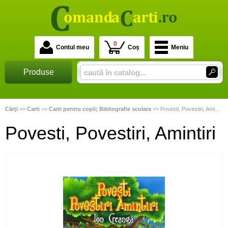
0
Contul meu
Coș
Meniu
Produse
Cărţi
>>
Carti
>>
Carti pentru copii; Bibliografie scolara
>>
Povesti, Povestiri, Amintiri
Povesti, Povestiri, Amintiri