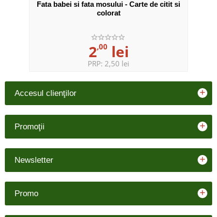
Fata babei si fata mosului - Carte de citit si
Ca
colorat
2
,00
lei
PRP:
2,50 lei
+
Accesul clienţilor
+
Promoţii
+
Newsletter
+
Promo