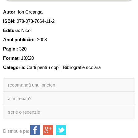
Autor
:
Ion Creanga
ISBN
:
978-973-7664-11-2
Editura
:
Nicol
Anul publicării
:
2008
Pagini
:
320
Format
: 13X20
Categoria
:
Carti pentru copii; Bibliografie scolara
recomandă unui prieten
ai întrebări?
scrie o recenzie
Distribuie pe: