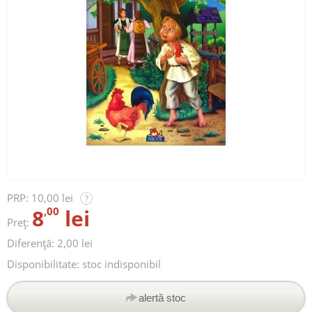
PRP:
10,00 lei
?
8
,00
lei
Preț:
Diferență: 2,00 lei
Disponibilitate:
stoc indisponibil
alertă stoc