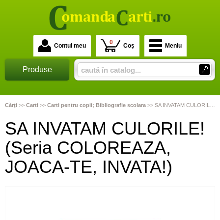
0
Contul meu
Coș
Meniu
Produse
Cărţi
>>
Carti
>>
Carti pentru copii; Bibliografie scolara
>>
SA INVATAM CULORILE! (Seria COLOREAZA, JOACA-TE, INVATA!)
SA INVATAM CULORILE!
(Seria COLOREAZA,
JOACA-TE, INVATA!)