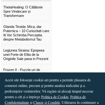
ThetaHealing: O Călătorie
Spre Vindecare și
Transformare
Glanda Tiroida: Mica, dar
Puternica – 10 Curiozitati care
Iti Vor Schimba Perceptia
despre Metabolismul Tau
Legiunea Straina: Epopeea
unei Forte de Elita de la
Originile Sale pana in Prezent
Frozen II - Puzzle-uri de
poveste
Acest site folosește cookie-uri pentru a permite plasarea de
Lansare "Portocalele verzi" de
comenzi online, precum și pentru analiza traficului și a
Vitali Cipileaga
preferințelor vizitatorilor. Vă rugăm să alocați timpul necesar
pentru a citi și a înțelege
Politica de Cookie
,
Politica de
...toate știrile
Confidențialitate
și
Clauze și Condiții
. Utilizarea în continuare a