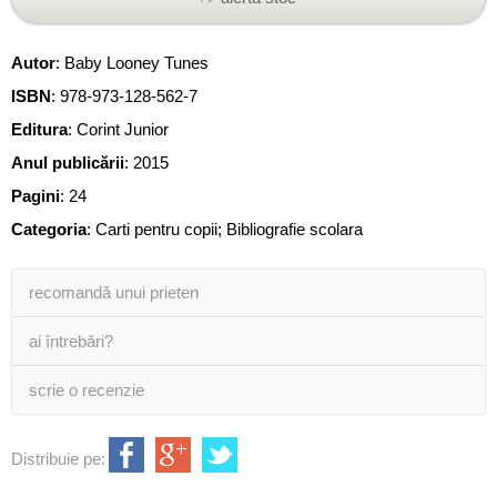
Autor
:
Baby Looney Tunes
ISBN
:
978-973-128-562-7
Editura
:
Corint Junior
Anul publicării
:
2015
Pagini
:
24
Categoria
:
Carti pentru copii; Bibliografie scolara
recomandă unui prieten
ai întrebări?
scrie o recenzie
Distribuie pe: