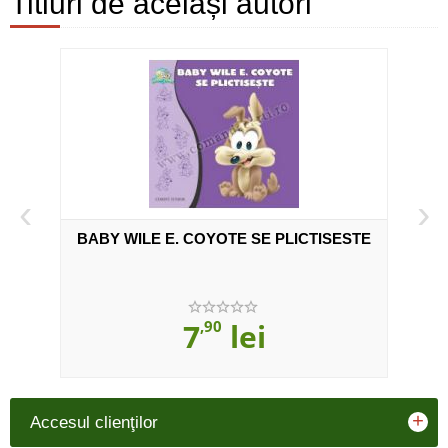
Titluri de aceiași autori
‹
›
oney
BABY WILE E. COYOTE SE PLICTISESTE
7
,90
lei
+
Accesul clienţilor