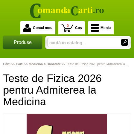
0
Contul meu
Coș
Meniu
Produse
Cărţi
>>
Carti
>>
Medicina si sanatate
>>
Teste de Fizica 2026 pentru Admiterea la Medicina
Teste de Fizica 2026
pentru Admiterea la
Medicina