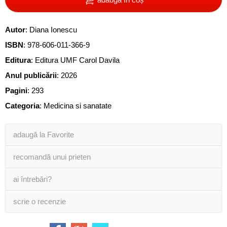
Autor
:
Diana Ionescu
ISBN
:
978-606-011-366-9
Editura
:
Editura UMF Carol Davila
Anul publicării
:
2026
Pagini
:
293
Categoria
:
Medicina si sanatate
adaugă la Favorite
recomandă unui prieten
ai întrebări?
scrie o recenzie