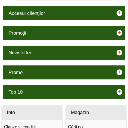
+
Accesul clienţilor
+
Promoţii
+
Newsletter
+
Promo
+
Top 10
Info
Magazin
Clauze și condiții
Cărţi noi