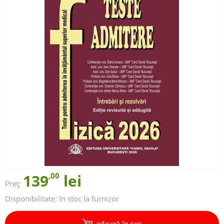
139
,00
lei
Preț:
Disponibilitate:
în stoc la furnizor
adaugă în coș