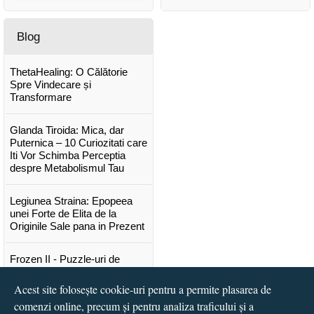
Blog
ThetaHealing: O Călătorie
Spre Vindecare și
Transformare
Glanda Tiroida: Mica, dar
Puternica – 10 Curiozitati care
Iti Vor Schimba Perceptia
despre Metabolismul Tau
Legiunea Straina: Epopeea
unei Forte de Elita de la
Originile Sale pana in Prezent
Frozen II - Puzzle-uri de
poveste
Acest site folosește cookie-uri pentru a permite plasarea de
Lansare "Portocalele verzi" de
comenzi online, precum și pentru analiza traficului și a