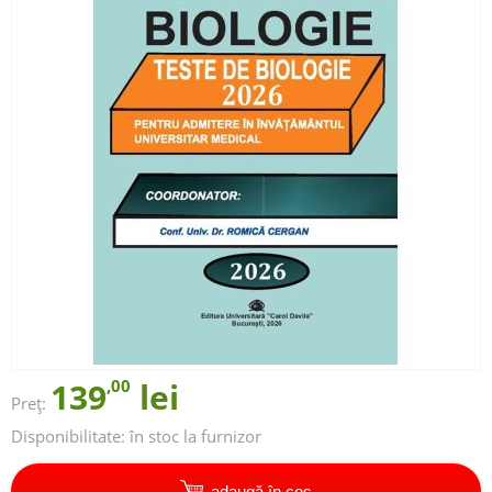
139
,00
lei
Preț:
Disponibilitate:
în stoc la furnizor
adaugă în coș