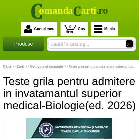
0
Contul meu
Coș
Meniu
Produse
Cărţi
>>
Carti
>>
Medicina si sanatate
>>
Teste grila pentru admitere in invatamantul superior medical-Biologie(ed. 2026)
Teste grila pentru admitere
in invatamantul superior
medical-Biologie(ed. 2026)