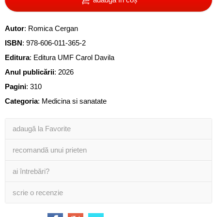
Autor
:
Romica Cergan
ISBN
:
978-606-011-365-2
Editura
:
Editura UMF Carol Davila
Anul publicării
:
2026
Pagini
:
310
Categoria
:
Medicina si sanatate
adaugă la Favorite
recomandă unui prieten
ai întrebări?
scrie o recenzie