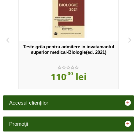
‹
›
Teste grila pentru admitere in invatamantul
Tes
superior medical-Biologie(ed. 2021)
110
,00
lei
+
Accesul clienţilor
+
Promoţii