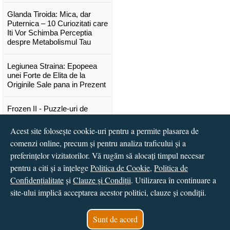
Glanda Tiroida: Mica, dar
Puternica – 10 Curiozitati care
Iti Vor Schimba Perceptia
despre Metabolismul Tau
Legiunea Straina: Epopeea
unei Forte de Elita de la
Originile Sale pana in Prezent
Frozen II - Puzzle-uri de
poveste
Acest site folosește cookie-uri pentru a permite plasarea de
Lansare "Portocalele verzi" de
comenzi online, precum și pentru analiza traficului și a
Vitali Cipileaga
preferințelor vizitatorilor. Vă rugăm să alocați timpul necesar
pentru a citi și a înțelege
Politica de Cookie
,
Politica de
...toate știrile
Confidențialitate
și
Clauze și Condiții
. Utilizarea în continuare a
site-ului implică acceptarea acestor politici, clauze și condiții.
© 2016 - 2026
S.C. CCN Books SRL
Magazin online
creat de
Vital Soft
Sunt de acord