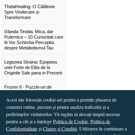
ThetaHealing: O Călătorie
Spre Vindecare și
Transformare
Glanda Tiroida: Mica, dar
Puternica – 10 Curiozitati care
Iti Vor Schimba Perceptia
despre Metabolismul Tau
Legiunea Straina: Epopeea
unei Forte de Elita de la
Originile Sale pana in Prezent
Frozen II - Puzzle-uri de
poveste
Acest site folosește cookie-uri pentru a permite plasarea de
comenzi online, precum și pentru analiza traficului și a
Lansare "Portocalele verzi" de
Vitali Cipileaga
preferințelor vizitatorilor. Vă rugăm să alocați timpul necesar
pentru a citi și a înțelege
Politica de Cookie
,
Politica de
...toate știrile
Confidențialitate
și
Clauze și Condiții
. Utilizarea în continuare a