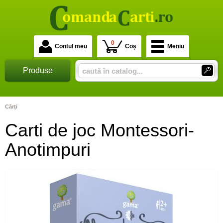
0
Contul meu
Coș
Meniu
Produse
Cărţi
Carti de joc Montessori-
Anotimpuri