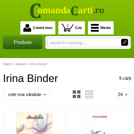
0
Contul meu
Coș
Meniu
Produse
Cărţi
>>
Autori
>>
Irina Binder
Irina Binder
9 cărți
cele mai vândute
24