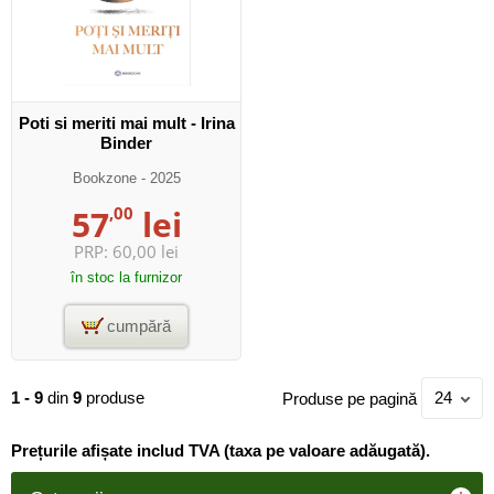
Poti si meriti mai mult - Irina
Binder
Bookzone
- 2025
57
,00
lei
PRP:
60,00 lei
în stoc la furnizor
cumpără
1 - 9
din
9
produse
Produse pe pagină
24
Prețurile afișate includ TVA (taxa pe valoare adăugată).