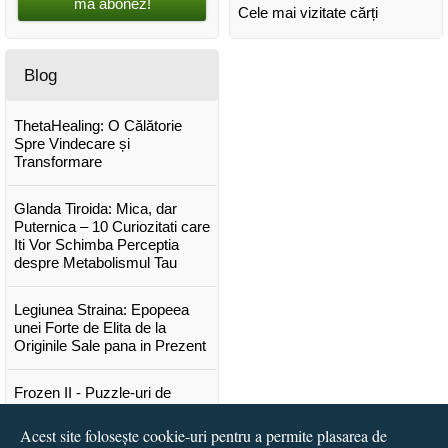
mă abonez!
Cele mai vizitate cărți
Blog
ThetaHealing: O Călătorie
Spre Vindecare și
Transformare
Glanda Tiroida: Mica, dar
Puternica – 10 Curiozitati care
Iti Vor Schimba Perceptia
despre Metabolismul Tau
Legiunea Straina: Epopeea
unei Forte de Elita de la
Originile Sale pana in Prezent
Frozen II - Puzzle-uri de
poveste
Acest site folosește cookie-uri pentru a permite plasarea de