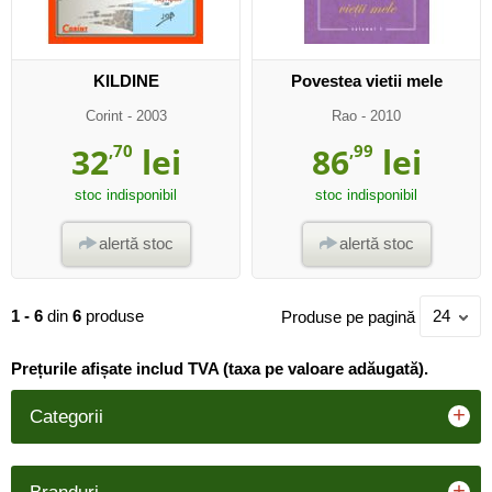
KILDINE
Povestea vietii mele
Corint
- 2003
Rao
- 2010
32
,70
lei
86
,99
lei
stoc indisponibil
stoc indisponibil
alertă stoc
alertă stoc
1 - 6
din
6
produse
Produse pe pagină
24
Prețurile afișate includ TVA (taxa pe valoare adăugată).
+
Categorii
+