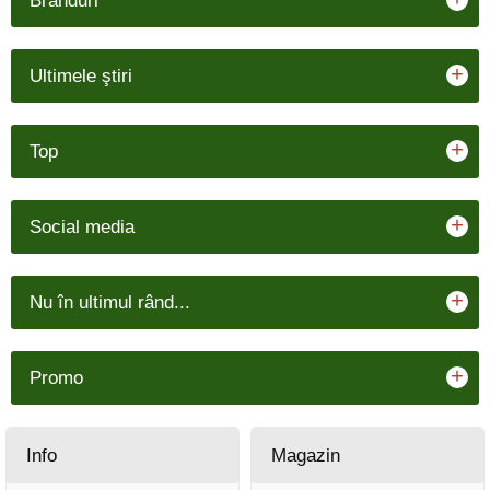
Branduri
+
Ultimele ştiri
+
Top
+
Social media
+
Nu în ultimul rând...
+
Promo
Info
Magazin