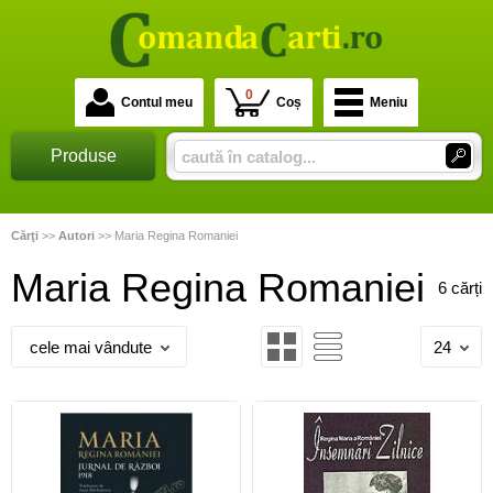
0
Contul meu
Coș
Meniu
Produse
Cărţi
>>
Autori
>>
Maria Regina Romaniei
Maria Regina Romaniei
6 cărți
cele mai vândute
24