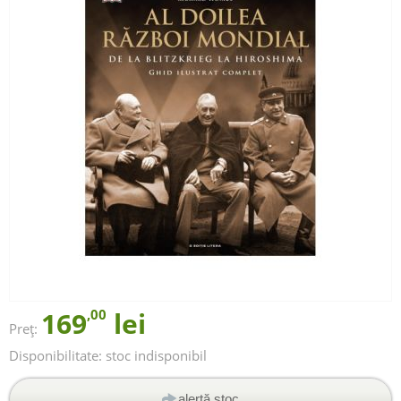
169
,00
lei
Preț:
Disponibilitate:
stoc indisponibil
alertă stoc