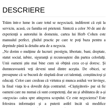
DESCRIERE
Trăim într-o lume în care totul se negociază, indiferent că ești la
serviciu, acasă, cu familia ori prietenii. Sinteză a celor 30 de ani de
experiență a autorului în domeniu, cartea lui Herb Cohen este
manualul perfect, ghidul practic pe care te poți baza pentru a
deprinde până la detaliu arta de a negocia.
„Ne dorim o mulțime de lucruri: prestigiu, libertate, bani, dreptate,
statut social, iubire, siguranță și recunoaștere din partea celorlalți.
Unii oameni știu mai bine cum să obțină ceea ce-și doresc. Și
dumneavoastră veți deveni unul dintre aceștia. De obicei, se
presupune că se bucură de răsplată doar cei talentați, conștiincioși și
educați. Celor care credeau că virtutea și munca asiduă vor învinge,
la final viața le-a dovedit deja contrariul. «Câștigătorii» par să fie
oameni care nu numai că sunt competenți, dar au și abilitatea de a-și
«negocia» calea spre atingerea scopului. Ce este negocierea? Este
folosirea informației și a puterii astfel încât să modifice