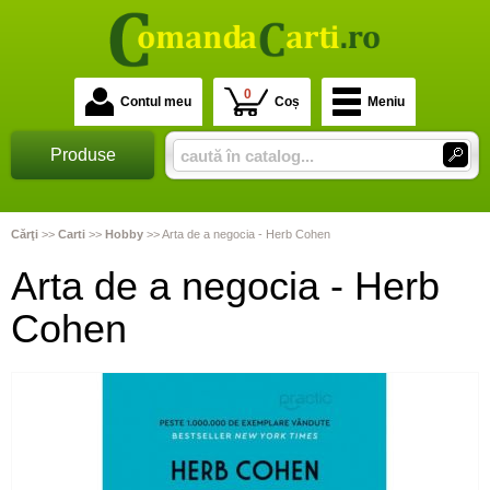
0
Contul meu
Coș
Meniu
Produse
Cărţi
>>
Carti
>>
Hobby
>>
Arta de a negocia - Herb Cohen
Arta de a negocia - Herb
Cohen