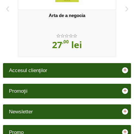
‹
›
Arta de a negocia
27
,00
lei
+
Accesul clienţilor
+
Promoţii
+
Newsletter
+
Promo