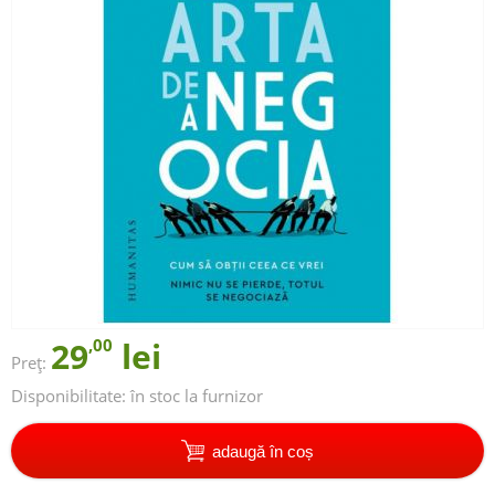
29
,00
lei
Preț:
Disponibilitate:
în stoc la furnizor
adaugă în coș