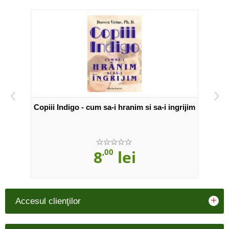
‹
›
ă vă
Copiii Indigo - cum sa-i hranim si sa-i ingrijim
Cale
tale
8
,00
lei
+
Accesul clienţilor