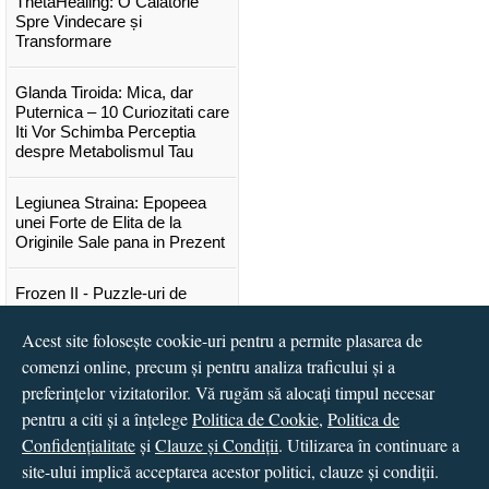
ThetaHealing: O Călătorie
Spre Vindecare și
Transformare
Glanda Tiroida: Mica, dar
Puternica – 10 Curiozitati care
Iti Vor Schimba Perceptia
despre Metabolismul Tau
Legiunea Straina: Epopeea
unei Forte de Elita de la
Originile Sale pana in Prezent
Frozen II - Puzzle-uri de
poveste
Acest site folosește cookie-uri pentru a permite plasarea de
Lansare "Portocalele verzi" de
comenzi online, precum și pentru analiza traficului și a
Vitali Cipileaga
preferințelor vizitatorilor. Vă rugăm să alocați timpul necesar
pentru a citi și a înțelege
Politica de Cookie
,
Politica de
...toate știrile
Confidențialitate
și
Clauze și Condiții
. Utilizarea în continuare a
site-ului implică acceptarea acestor politici, clauze și condiții.
© 2016 - 2026
S.C. CCN Books SRL