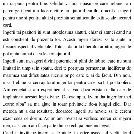
un raspuns pentru tine. Ghidul va arata pasii pe care trebuie sa-i
parcurgeti pentru a face o citire cu ajutorul cartilor-oracol cu ingeri
pentru tine si pentru altii si prezinta semnificatiile extinse ale fiecarei
carti.
Ingerii tai pazitori iti sunt intotdeauna alaturi, chiar si atunci cand nu
esti constient de prezenta lor. Acesti ingeri doresc sa te ajute in
fiecare aspect al vietii tale. Totusi, datorita liberului arbitru, ingerii te
pot ajuta numai daca le ceri ajutorul.
Ingerii sunt mesageri divini puternici si plini de iubire, care nu sunt
limitati in timp si in spatiu, deci te pot ajuta permanent, indiferent de
marimea sau dificultatea lucrurilor pe care le ai de facut. Din nou,
insa, trebuie sa ceri ajutorul ingerilor pentru ca ei sa ti-l poata oferi.
Am cercetat si am experimentat sa vad daca exista o alta cale de
implinire a acestei legi divine. De exemplu, le-am dat ingerilor mei
„carte alba” sa ma ajute in toate privintele de-a lungul zilei. Dar
metoda nu a dat rezultate, deoarece ingerii au nevoie sa le cerem
exact ceea ce dorim. Acum am invatat sa vorbesc mereu cu ingerii
mei, ca si cum am face parte dintr-o echipa bine inchegata.
Cand ii inviti pe ingeri sa te ajute, in orice aspect al vietii, totul