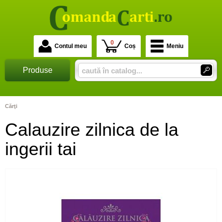
0
Contul meu
Coș
Meniu
Produse
Cărţi
Calauzire zilnica de la
ingerii tai