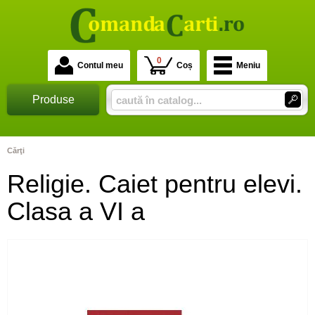
0
Contul meu
Coș
Meniu
Produse
Cărţi
Religie. Caiet pentru elevi.
Clasa a VI a