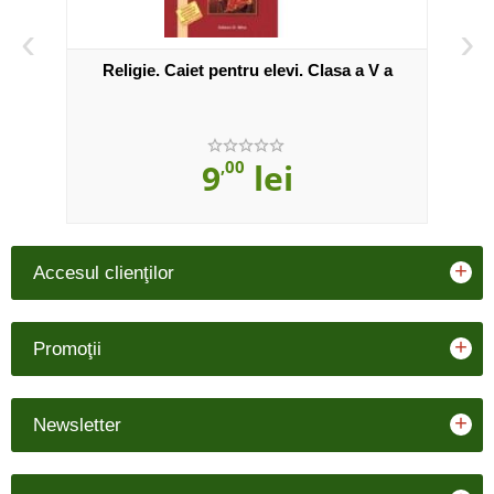
‹
›
I a
Religie. Caiet pentru elevi. Clasa a V a
R
9
,00
lei
+
Accesul clienţilor
+
Promoţii
+
Newsletter