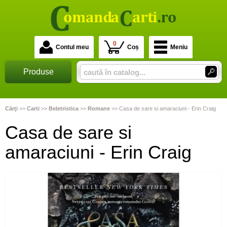
0
Contul meu
Coș
Meniu
Produse
Cărţi
>>
Carti
>>
Beletristica
>>
Romane
>>
Casa de sare si amaraciuni - Erin Craig
Casa de sare si
amaraciuni - Erin Craig