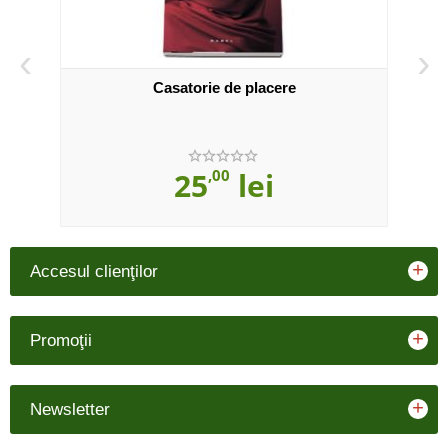
‹
›
Casatorie de placere
25
,00
lei
+
Accesul clienţilor
+
Promoţii
+
Newsletter