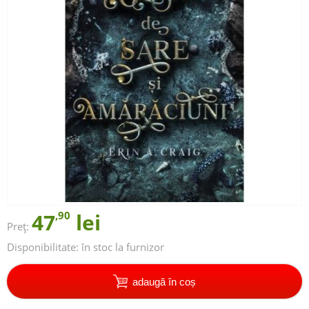
47
,90
lei
Preț:
Disponibilitate:
în stoc la furnizor
adaugă în coș