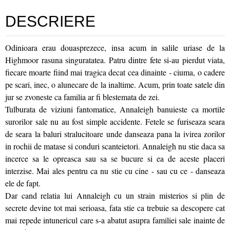
DESCRIERE
Odinioara erau douasprezece, insa acum in salile uriase de la
Highmoor rasuna singuratatea. Patru dintre fete si-au pierdut viata,
fiecare moarte fiind mai tragica decat cea dinainte - ciuma, o cadere
pe scari, inec, o alunecare de la inaltime. Acum, prin toate satele din
jur se zvoneste ca familia ar fi blestemata de zei.
Tulburata de viziuni fantomatice, Annaleigh banuieste ca mortile
surorilor sale nu au fost simple accidente. Fetele se furiseaza seara
de seara la baluri stralucitoare unde danseaza pana la ivirea zorilor
in rochii de matase si conduri scanteietori. Annaleigh nu stie daca sa
incerce sa le opreasca sau sa se bucure si ea de aceste placeri
interzise. Mai ales pentru ca nu stie cu cine - sau cu ce - danseaza
ele de fapt.
Dar cand relatia lui Annaleigh cu un strain misterios si plin de
secrete devine tot mai serioasa, fata stie ca trebuie sa descopere cat
mai repede intunericul care s-a abatut asupra familiei sale inainte de