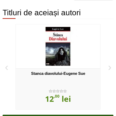
Titluri de aceiași autori
‹
›
e
Stanca diavolului-Eugene Sue
12
,00
lei