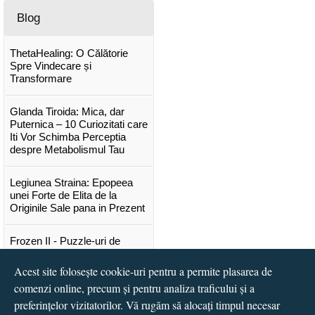
Blog
ThetaHealing: O Călătorie
Spre Vindecare și
Transformare
Glanda Tiroida: Mica, dar
Puternica – 10 Curiozitati care
Iti Vor Schimba Perceptia
despre Metabolismul Tau
Legiunea Straina: Epopeea
unei Forte de Elita de la
Originile Sale pana in Prezent
Frozen II - Puzzle-uri de
poveste
Acest site folosește cookie-uri pentru a permite plasarea de
Lansare "Portocalele verzi" de
comenzi online, precum și pentru analiza traficului și a
Vitali Cipileaga
preferințelor vizitatorilor. Vă rugăm să alocați timpul necesar