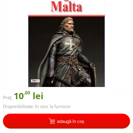
10
,00
lei
Preț:
Disponibilitate:
în stoc la furnizor
adaugă în coș