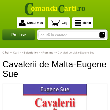
0
Contul meu
Coș
Meniu
Produse
Cărţi
>>
Carti
>>
Beletristica
>>
Romane
>>
Cavalerii de Malta-Eugene Sue
Cavalerii de Malta-Eugene
Sue