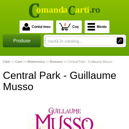
0
Contul meu
Coș
Meniu
Produse
Cărţi
>>
Carti
>>
Beletristica
>>
Romane
>>
Central Park - Guillaume Musso
Central Park - Guillaume
Musso