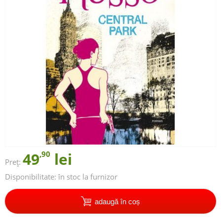
49
,90
lei
Preț:
Disponibilitate:
în stoc la furnizor
adaugă în coș