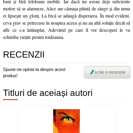
bani și fără telefoane mobile. Iar dacă nu aveau deja suficiente
motive să se alarmeze, Alice are cămașa pătată de sânge și din arma
ei lipsește un glonț. La frică se adaugă disperarea. În mod evident,
ceva grav se petrecuse în noaptea aceea și nu au altă soluție decât să
afle ce s-a întâmplat. Adevărul pe care îl vor descoperi le va
schimba viețile pentru totdeauna.
RECENZII
Spune-ne opinia ta despre acest
scrie o recenzie
produs!
Titluri de aceiași autori