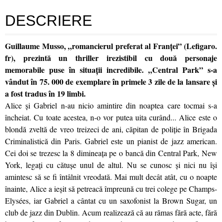
DESCRIERE
Guillaume Musso, „romancierul preferat al Franței” (Lefigaro.
fr), prezintă un thriller irezistibil cu două personaje
memorabile puse în situații incredibile. „Central Park” s-a
vândut în 75. 000 de exemplare în primele 3 zile de la lansare și
a fost tradus în 19 limbi.
Alice și Gabriel n-au nicio amintire din noaptea care tocmai s-a
încheiat. Cu toate acestea, n-o vor putea uita curând... Alice este o
blondă zveltă de vreo treizeci de ani, căpitan de poliție în Brigada
Criminalistică din Paris. Gabriel este un pianist de jazz american.
Cei doi se trezesc la 8 dimineața pe o bancă din Central Park, New
York, legați cu cătușe unul de altul. Nu se cunosc și nici nu își
amintesc să se fi întâlnit vreodată. Mai mult decât atât, cu o noapte
înainte, Alice a ieșit să petreacă împreună cu trei colege pe Champs-
Elysées, iar Gabriel a cântat cu un saxofonist la Brown Sugar, un
club de jazz din Dublin. Acum realizează că au rămas fără acte, fără