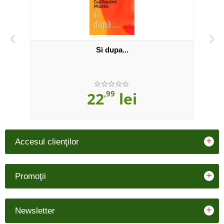
‹
›
Si dupa...
22
,99
lei
+
Accesul clienţilor
+
Promoţii
+
Newsletter