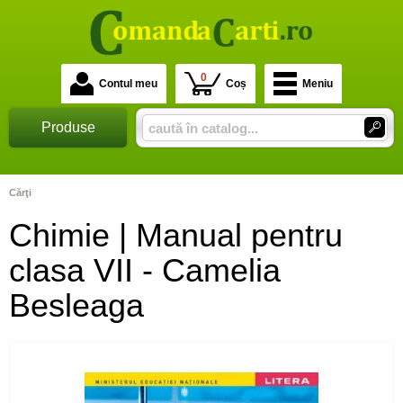
0
Contul meu
Coș
Meniu
Produse
Cărţi
Chimie | Manual pentru
clasa VII - Camelia
Besleaga