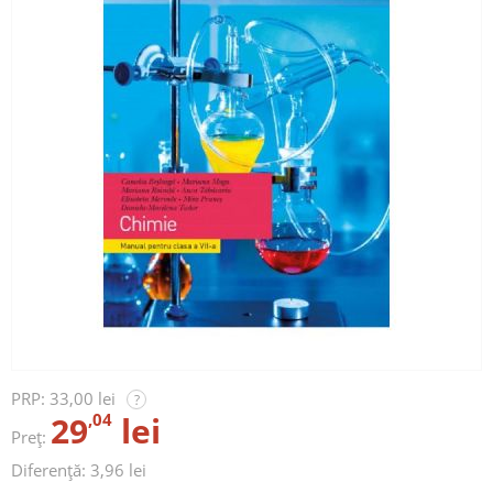
PRP:
33,00 lei
?
29
,04
lei
Preț:
Diferență: 3,96 lei