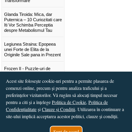
Transformare
Glanda Tiroida: Mica, dar
Puternica – 10 Curiozitati care
Iti Vor Schimba Perceptia
despre Metabolismul Tau
Legiunea Straina: Epopeea
unei Forte de Elita de la
Originile Sale pana in Prezent
Frozen II - Puzzle-uri de
poveste
Acest site folosește cookie-uri pentru a permite plasarea de
comenzi online, precum și pentru analiza traficului și a
Lansare "Portocalele verzi" de
Vitali Cipileaga
preferințelor vizitatorilor. Vă rugăm să alocați timpul necesar
pentru a citi și a înțelege
Politica de Cookie
,
Politica de
...toate știrile
Confidențialitate
și
Clauze și Condiții
. Utilizarea în continuare a
site-ului implică acceptarea acestor politici, clauze și condiții.
© 2016 - 2026
S.C. CCN Books SRL
Magazin online
creat de
Vital Soft
Sunt de acord