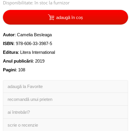
Disponibilitate:
în stoc la furnizor
adaugă în coș
Autor
:
Camelia Besleaga
ISBN
:
978-606-33-3987-5
Editura
:
Litera International
Anul publicării
:
2019
Pagini
:
108
adaugă la Favorite
recomandă unui prieten
ai întrebări?
scrie o recenzie