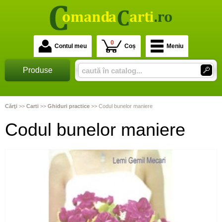
0
Contul meu
Coș
Meniu
Produse
Cărţi
>>
Carti
>>
Ghiduri practice
>>
Codul bunelor maniere
Codul bunelor maniere