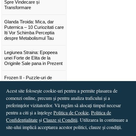
Spre Vindecare și
Transformare
Glanda Tiroida: Mica, dar
Puternica – 10 Curiozitati care
Iti Vor Schimba Perceptia
despre Metabolismul Tau
Legiunea Straina: Epopeea
unei Forte de Elita de la
Originile Sale pana in Prezent
Frozen II - Puzzle-uri de
poveste
Acest site folosește cookie-uri pentru a permite plasarea de
Lansare "Portocalele verzi" de
comenzi online, precum și pentru analiza traficului și a
Vitali Cipileaga
preferințelor vizitatorilor. Vă rugăm să alocați timpul necesar
pentru a citi și a înțelege
Politica de Cookie
,
Politica de
...toate știrile
Confidențialitate
și
Clauze și Condiții
. Utilizarea în continuare a
site-ului implică acceptarea acestor politici, clauze și condiții.
© 2016 - 2026
S.C. CCN Books SRL