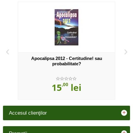
‹
›
Apocalipsa 2012 - Certitudine! sau
probabilitate?
15
,00
lei
+
Accesul clienţilor