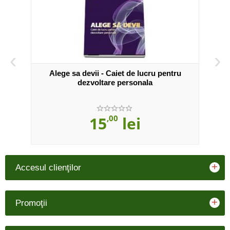
‹
›
 fie
Alege sa devii - Caiet de lucru pentru
Ikig
dezvoltare personala
15
,00
lei
+
Accesul clienţilor
+
Promoţii