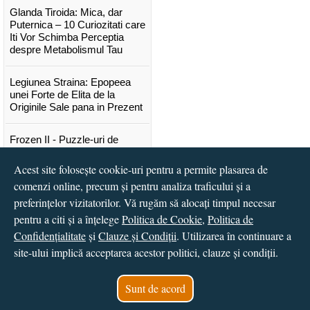
Glanda Tiroida: Mica, dar
Puternica – 10 Curiozitati care
Iti Vor Schimba Perceptia
despre Metabolismul Tau
Legiunea Straina: Epopeea
unei Forte de Elita de la
Originile Sale pana in Prezent
Frozen II - Puzzle-uri de
poveste
Acest site folosește cookie-uri pentru a permite plasarea de
Lansare "Portocalele verzi" de
comenzi online, precum și pentru analiza traficului și a
Vitali Cipileaga
preferințelor vizitatorilor. Vă rugăm să alocați timpul necesar
pentru a citi și a înțelege
Politica de Cookie
,
Politica de
...toate știrile
Confidențialitate
și
Clauze și Condiții
. Utilizarea în continuare a
site-ului implică acceptarea acestor politici, clauze și condiții.
© 2016 - 2026
S.C. CCN Books SRL
Magazin online
creat de
Vital Soft
Sunt de acord
Created in 0.0278 sec