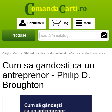
0
Contul meu
Coș
Meniu
Produse
Cărţi
>>
Carti
>>
Ghiduri practice
>>
Motivational
>>
Cum sa gandesti ca un antreprenor - Philip D. Broughton
Cum sa gandesti ca un
antreprenor - Philip D.
Broughton