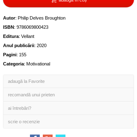
Autor
:
Philip Delves Broughton
ISBN
:
9786069800423
Editura
:
Vellant
Anul publicării
:
2020
Pagini
:
155
Categoria
:
Motivational
adaugă la Favorite
recomandă unui prieten
ai întrebări?
scrie o recenzie