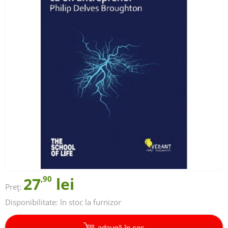
27
,90
lei
Preț:
Disponibilitate:
în stoc la furnizor
adaugă în coș