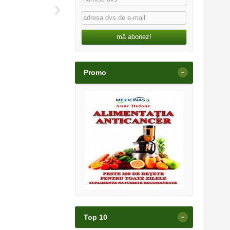
›
mă abonez!
-
Promo
-
Top 10