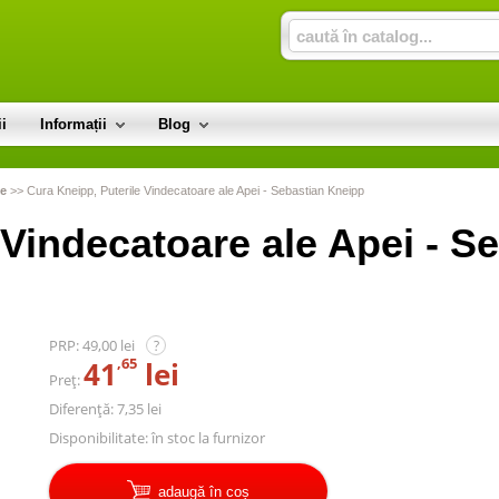
i
Informații
Blog
te
>>
Cura Kneipp, Puterile Vindecatoare ale Apei - Sebastian Kneipp
 Vindecatoare ale Apei - S
PRP:
49,00 lei
?
,65
41
lei
Preț:
Diferență: 7,35 lei
Disponibilitate:
în stoc la furnizor
adaugă în coș