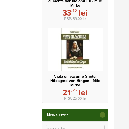
alimente daruite omului - Mile
Mirko
,15
33
lei
PRP:
39,00 lei
Viata si leacurile Sfintei
Hildegard von Bingen - Mile
Mirko
,25
21
lei
PRP:
25,00 lei
-
Newsletter