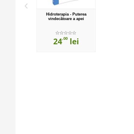
‹
Hidroterapia - Puterea
vindecătoare a apei
,00
24
lei