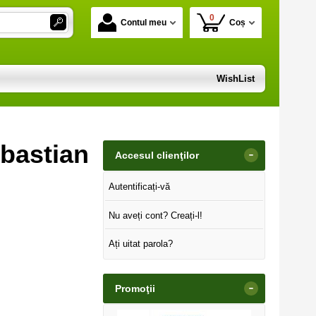
0
Contul meu
Coș
WishList
ebastian
-
Accesul clienţilor
Autentificați-vă
Nu aveți cont? Creați-l!
Ați uitat parola?
-
Promoţii