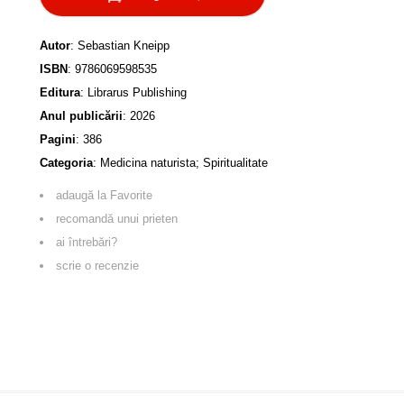
Autor
:
Sebastian Kneipp
ISBN
:
9786069598535
Editura
:
Librarus Publishing
Anul publicării
:
2026
Pagini
:
386
Categoria
:
Medicina naturista; Spiritualitate
adaugă la Favorite
recomandă unui prieten
ai întrebări?
scrie o recenzie