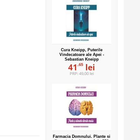
Cura Kneipp, Puterile
Vindecatoare ale Apei -
Sebastian Kneipp
,65
41
lei
PRP:
49,00 lei
Farmacia Domnului. Plante si