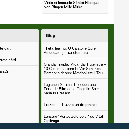
Viata si leacurile Sfintei Hildegard
von Bingen-Mille Mirko
Blog
e cărți
ThetaHealing: O Călătorie Spre
Vindecare și Transformare
tate cărți
Glanda Tiroida: Mica, dar Puternica –
10 Curiozitati care Iti Vor Schimba
e cărți
Perceptia despre Metabolismul Tau
Legiunea Straina: Epopeea unei
Forte de Elita de la Originile Sale
pana in Prezent
Frozen II - Puzzle-uri de poveste
Lansare "Portocalele verzi" de Vitali
Cipileaga