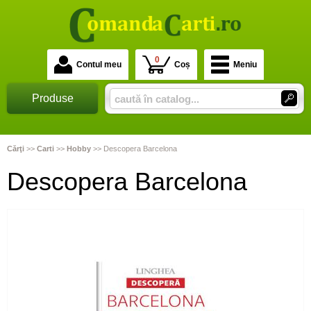
0
Contul meu
Coș
Meniu
Produse
Cărţi
>>
Carti
>>
Hobby
>>
Descopera Barcelona
Descopera Barcelona