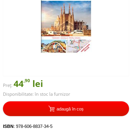
44
,90
lei
Preț:
Disponibilitate:
în stoc la furnizor
adaugă în coș
ISBN
:
978-606-8837-34-5