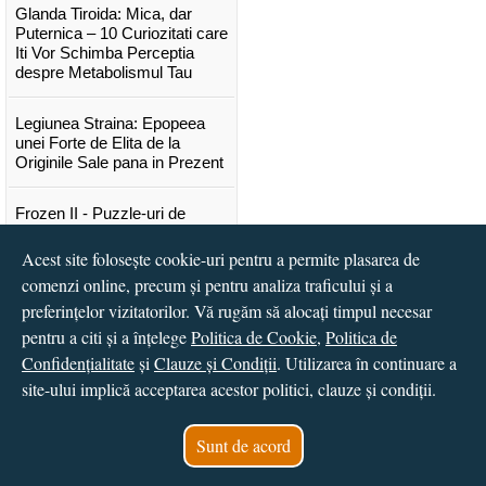
Glanda Tiroida: Mica, dar
Puternica – 10 Curiozitati care
Iti Vor Schimba Perceptia
despre Metabolismul Tau
Legiunea Straina: Epopeea
unei Forte de Elita de la
Originile Sale pana in Prezent
Frozen II - Puzzle-uri de
poveste
Acest site folosește cookie-uri pentru a permite plasarea de
comenzi online, precum și pentru analiza traficului și a
Lansare "Portocalele verzi" de
Vitali Cipileaga
preferințelor vizitatorilor. Vă rugăm să alocați timpul necesar
pentru a citi și a înțelege
Politica de Cookie
,
Politica de
...toate știrile
Confidențialitate
și
Clauze și Condiții
. Utilizarea în continuare a
site-ului implică acceptarea acestor politici, clauze și condiții.
© 2016 - 2026
S.C. CCN Books SRL
Magazin online
creat de
Vital Soft
Sunt de acord
Created in 0.0380 sec