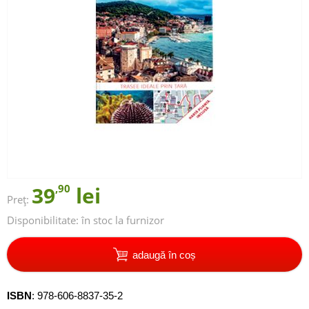
39
,90
lei
Preț:
Disponibilitate:
în stoc la furnizor
adaugă în coș
ISBN
:
978-606-8837-35-2