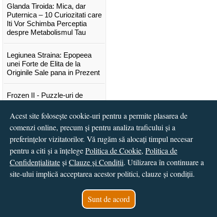
Glanda Tiroida: Mica, dar
Puternica – 10 Curiozitati care
Iti Vor Schimba Perceptia
despre Metabolismul Tau
Legiunea Straina: Epopeea
unei Forte de Elita de la
Originile Sale pana in Prezent
Frozen II - Puzzle-uri de
poveste
Acest site folosește cookie-uri pentru a permite plasarea de
comenzi online, precum și pentru analiza traficului și a
Lansare "Portocalele verzi" de
Vitali Cipileaga
preferințelor vizitatorilor. Vă rugăm să alocați timpul necesar
pentru a citi și a înțelege
Politica de Cookie
,
Politica de
...toate știrile
Confidențialitate
și
Clauze și Condiții
. Utilizarea în continuare a
site-ului implică acceptarea acestor politici, clauze și condiții.
© 2016 - 2026
S.C. CCN Books SRL
Magazin online
creat de
Vital Soft
Sunt de acord
Created in 0.0389 sec