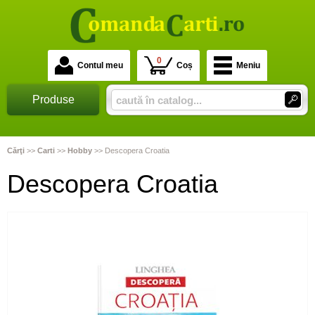
0
Contul meu
Coș
Meniu
Produse
Cărţi
>>
Carti
>>
Hobby
>>
Descopera Croatia
Descopera Croatia