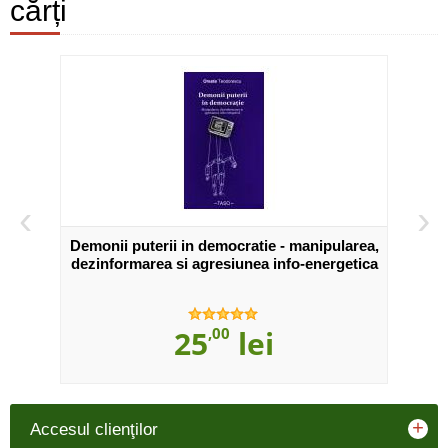
cărți
‹
›
inţei
Demonii puterii in democratie - manipularea,
The 
dezinformarea si agresiunea info-energetica
25
,00
lei
+
Accesul clienţilor