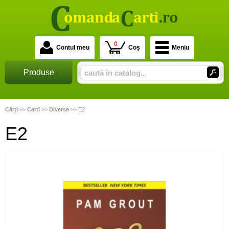
0
Contul meu
Coș
Meniu
Produse
Cărţi
>>
Carti
>>
Diverse
>>
E2
E2