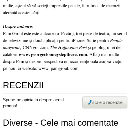
multe, aştept să vă scrieţi impresiile pe site, în rubrica de recenzii
aferentă acestei cărţi.
Despre autoare:
Pam Grout este este autoarea a 16 cărţi, trei piese de teatru, un serial
de televiziune şi două aplicaţii pentru iPhone. Scrie pentru
People
magazine,
CNNgo. com,
The Huffington Post
şi pe blog-ul ei de
www. georgeclooneyslepthere. com
călătorii,
. Aflaţi mai multe
despre Pam şi despre perspectiva ei neconvenţională asupra vieţii,
pe noul ei website: www. pamgrout. com
RECENZII
Spune-ne opinia ta despre acest
scrie o recenzie
produs!
Diverse - Cele mai comentate