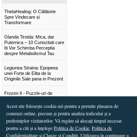
ThetaHealing: O Călătorie
Spre Vindecare și
Transformare
Glanda Tiroida: Mica, dar
Puternica – 10 Curiozitati care
Iti Vor Schimba Perceptia
despre Metabolismul Tau
Legiunea Straina: Epopeea
unei Forte de Elita de la
Originile Sale pana in Prezent
Frozen II - Puzzle-uri de
poveste
Acest site folosește cookie-uri pentru a permite plasarea de
comenzi online, precum și pentru analiza traficului și a
Lansare "Portocalele verzi" de
Vitali Cipileaga
preferințelor vizitatorilor. Vă rugăm să alocați timpul necesar
pentru a citi și a înțelege
Politica de Cookie
,
Politica de
...toate știrile
Confidențialitate
și
Clauze și Condiții
. Utilizarea în continuare a