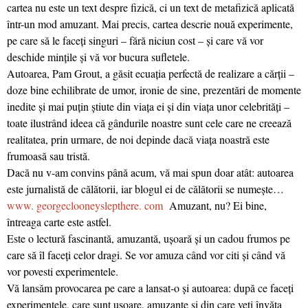
cartea nu este un text despre fizică, ci un text de metafizică aplicată
într-un mod amuzant. Mai precis, cartea descrie nouă experimente,
pe care să le faceţi singuri – fără niciun cost – şi care vă vor
deschide minţile şi vă vor bucura sufletele.
Autoarea, Pam Grout, a găsit ecuaţia perfectă de realizare a cărţii –
doze bine echilibrate de umor, ironie de sine, prezentări de momente
inedite şi mai puţin ştiute din viaţa ei şi din viaţa unor celebrităţi –
toate ilustrând ideea că gândurile noastre sunt cele care ne creează
realitatea, prin urmare, de noi depinde dacă viaţa noastră este
frumoasă sau tristă.
Dacă nu v-am convins până acum, vă mai spun doar atât: autoarea
este jurnalistă de călătorii, iar blogul ei de călătorii se numeşte…
www. georgeclooneyslepthere. com
Amuzant, nu? Ei bine,
întreaga carte este astfel.
Este o lectură fascinantă, amuzantă, uşoară şi un cadou frumos pe
care să îl faceţi celor dragi. Se vor amuza când vor citi şi când vă
vor povesti experimentele.
Vă lansăm provocarea pe care a lansat-o şi autoarea: după ce faceţi
experimentele, care sunt uşoare, amuzante şi din care veţi învăţa