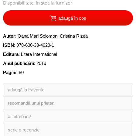
Disponibilitate:
în stoc la furnizor
adaugă în coș
Autor
:
Oana Mari Solomon
,
Cristina Rizea
ISBN
:
978-606-33-4029-1
Editura
:
Litera International
Anul publicării
:
2019
Pagini
:
80
adaugă la Favorite
recomandă unui prieten
ai întrebări?
scrie o recenzie