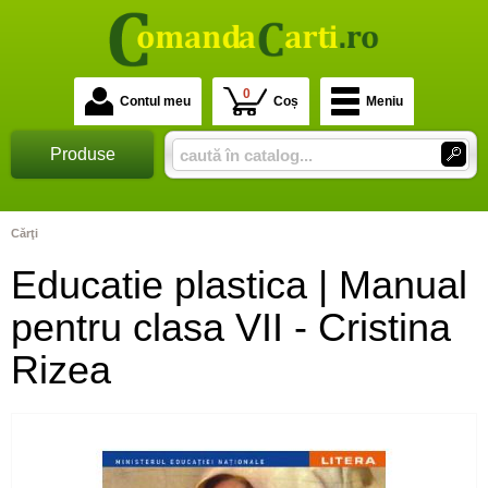
0
Contul meu
Coș
Meniu
Produse
Cărţi
Educatie plastica | Manual
pentru clasa VII - Cristina
Rizea