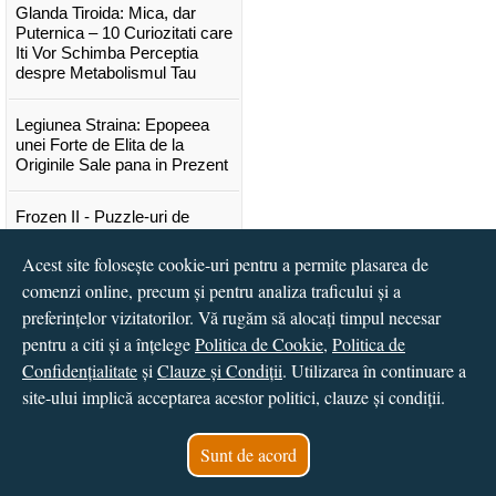
Glanda Tiroida: Mica, dar
Puternica – 10 Curiozitati care
Iti Vor Schimba Perceptia
despre Metabolismul Tau
Legiunea Straina: Epopeea
unei Forte de Elita de la
Originile Sale pana in Prezent
Frozen II - Puzzle-uri de
poveste
Acest site folosește cookie-uri pentru a permite plasarea de
Lansare "Portocalele verzi" de
comenzi online, precum și pentru analiza traficului și a
Vitali Cipileaga
preferințelor vizitatorilor. Vă rugăm să alocați timpul necesar
pentru a citi și a înțelege
Politica de Cookie
,
Politica de
...toate știrile
Confidențialitate
și
Clauze și Condiții
. Utilizarea în continuare a
site-ului implică acceptarea acestor politici, clauze și condiții.
© 2016 - 2026
S.C. CCN Books SRL
Magazin online
creat de
Vital Soft
Sunt de acord
Created in 0.0284 sec