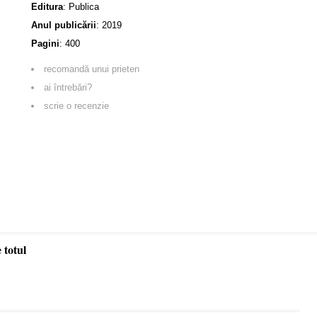
Editura
:
Publica
Anul publicării
:
2019
Pagini
:
400
recomandă unui prieten
ai întrebări?
scrie o recenzie
 totul