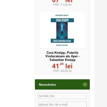
PRP:
71,00 lei
Cura Kneipp, Puterile
Vindecatoare ale Apei -
Sebastian Kneipp
,65
41
lei
PRP:
49,00 lei
-
Newsletter