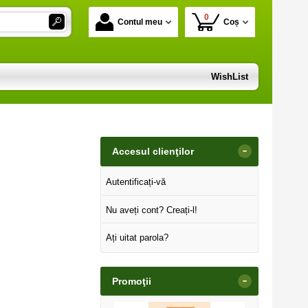
0
Contul meu
Coș
WishList
-
Accesul clienţilor
Autentificați-vă
Nu aveți cont? Creați-l!
Ați uitat parola?
-
Promoţii