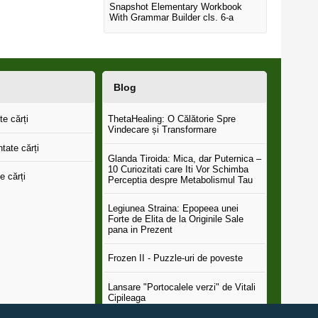
Snapshot Elementary Workbook
With Grammar Builder cls. 6-a
Blog
e cărți
ThetaHealing: O Călătorie Spre
Vindecare și Transformare
tate cărți
Glanda Tiroida: Mica, dar Puternica –
10 Curiozitati care Iti Vor Schimba
e cărți
Perceptia despre Metabolismul Tau
Legiunea Straina: Epopeea unei
Forte de Elita de la Originile Sale
pana in Prezent
Frozen II - Puzzle-uri de poveste
Lansare "Portocalele verzi" de Vitali
Cipileaga