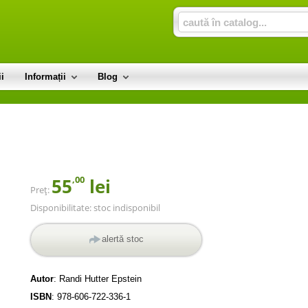
i
Informații
Blog
,00
55
lei
Preț:
Disponibilitate:
stoc indisponibil
alertă stoc
Autor
:
Randi Hutter Epstein
ISBN
:
978-606-722-336-1