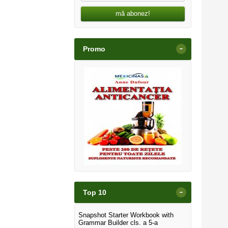
mă abonez!
-
Promo
-
Top 10
Snapshot Starter Workbook with
Grammar Builder cls. a 5-a