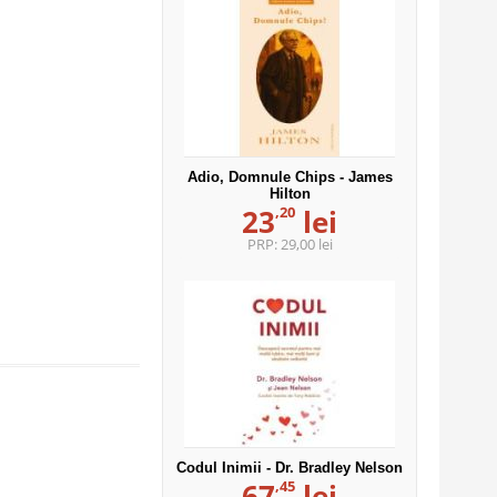
Adio, Domnule Chips - James
Hilton
,20
23
lei
PRP:
29,00 lei
Codul Inimii - Dr. Bradley Nelson
,45
67
lei