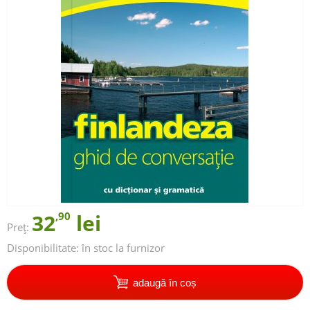
32
,90
lei
Preț:
Disponibilitate:
în stoc la furnizor
adaugă în coș