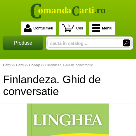
0
Contul meu
Coș
Meniu
Produse
Cărţi
>>
Carti
>>
Hobby
>>
Finlandeza. Ghid de conversatie
Finlandeza. Ghid de
conversatie