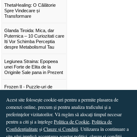
ThetaHealing: O Călătorie
Spre Vindecare și
Transformare
Glanda Tiroida: Mica, dar
Puternica – 10 Curiozitati care
Iti Vor Schimba Perceptia
despre Metabolismul Tau
Legiunea Straina: Epopeea
unei Forte de Elita de la
Originile Sale pana in Prezent
Frozen II - Puzzle-uri de
poveste
Acest site folosește cookie-uri pentru a permite plasarea de
comenzi online, precum și pentru analiza traficului și a
Lansare "Portocalele verzi" de
Vitali Cipileaga
preferințelor vizitatorilor. Vă rugăm să alocați timpul necesar
pentru a citi și a înțelege
Politica de Cookie
,
Politica de
...toate știrile
Confidențialitate
și
Clauze și Condiții
. Utilizarea în continuare a
site-ului implică acceptarea acestor politici, clauze și condiții.