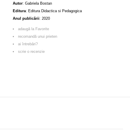
Autor
:
Gabriela Bostan
Editura
:
Editura Didactica si Pedagogica
Anul publicării
:
2020
adaugă la Favorite
recomandă unui prieten
ai întrebări?
scrie o recenzie