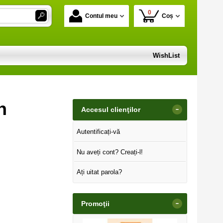
0
Contul meu
Coș
WishList
n
-
Accesul clienţilor
Autentificați-vă
Nu aveți cont? Creați-l!
Ați uitat parola?
-
Promoţii