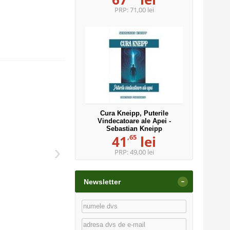
PRP:
71,00 lei
Cura Kneipp, Puterile
Vindecatoare ale Apei -
Sebastian Kneipp
,65
41
lei
›
PRP:
49,00 lei
-
Newsletter