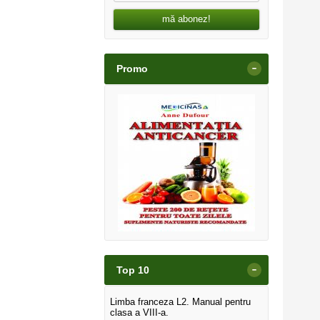
mă abonez!
-
Promo
-
Top 10
Limba franceza L2. Manual pentru
clasa a VIII-a.