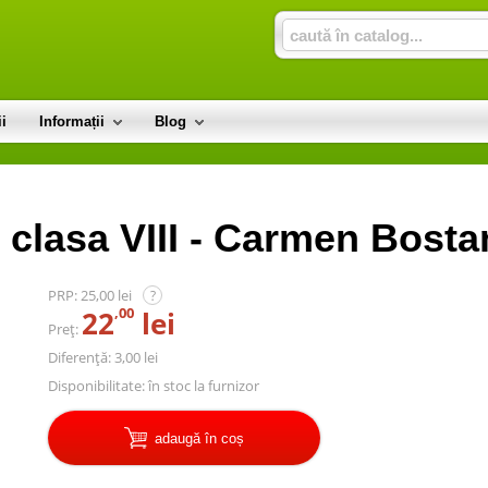
i
Informații
Blog
u clasa VIII - Carmen Bosta
PRP:
25,00 lei
?
,00
22
lei
Preț:
Diferență: 3,00 lei
Disponibilitate:
în stoc la furnizor
adaugă în coș