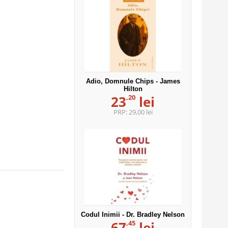
Adio, Domnule Chips - James
Hilton
,20
23
lei
PRP:
29,00 lei
Codul Inimii - Dr. Bradley Nelson
,45
67
lei