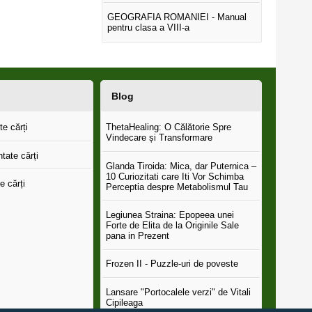
GEOGRAFIA ROMANIEI - Manual
pentru clasa a VIII-a
Blog
e cărți
ThetaHealing: O Călătorie Spre
Vindecare și Transformare
tate cărți
Glanda Tiroida: Mica, dar Puternica –
10 Curiozitati care Iti Vor Schimba
e cărți
Perceptia despre Metabolismul Tau
Legiunea Straina: Epopeea unei
Forte de Elita de la Originile Sale
pana in Prezent
Frozen II - Puzzle-uri de poveste
Lansare "Portocalele verzi" de Vitali
Cipileaga