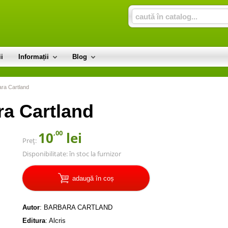
i
Informații
Blog
ara Cartland
ra Cartland
,00
10
lei
Preț:
Disponibilitate:
în stoc la furnizor
adaugă în coș
Autor
:
BARBARA CARTLAND
Editura
:
Alcris