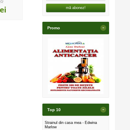
,00
,00
ei
10
lei
10
le
mă abonez!
-
Promo
-
Top 10
Strainul din casa mea - Edwina
Marlow