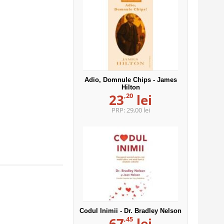
Adio, Domnule Chips - James
Hilton
,20
23
lei
PRP:
29,00 lei
Codul Inimii - Dr. Bradley Nelson
,45
67
lei