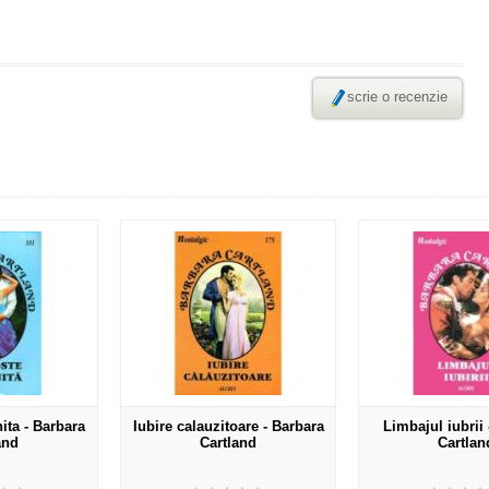
scrie o recenzie
ita - Barbara
Iubire calauzitoare - Barbara
Limbajul iubrii
and
Cartland
Cartlan