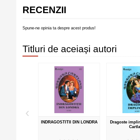
RECENZII
Spune-ne opinia ta despre acest produs!
Titluri de aceiași autori
‹
iubire - Barbara
INDRAGOSTITII DIN LONDRA
Dragoste implin
tland
Cartl