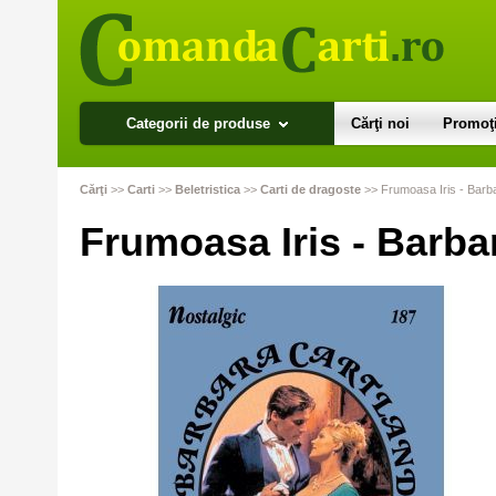
Categorii de produse
Cărţi noi
Promoţi
Cărţi
>>
Carti
>>
Beletristica
>>
Carti de dragoste
>>
Frumoasa Iris - Barb
Frumoasa Iris - Barba