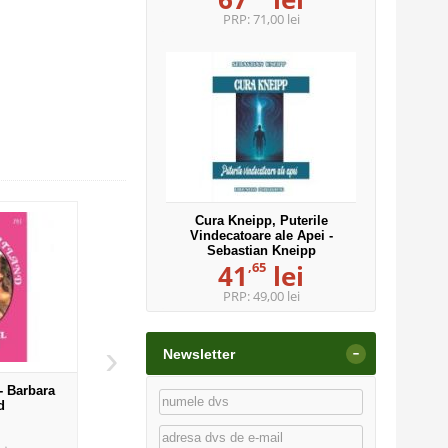
PRP:
71,00 lei
Cura Kneipp, Puterile
Vindecatoare ale Apei -
Sebastian Kneipp
,65
41
lei
PRP:
49,00 lei
›
-
Newsletter
 - Barbara
Cheile iubirii - Barbara Cartland
Capriciile iubirii 
d
Cartland