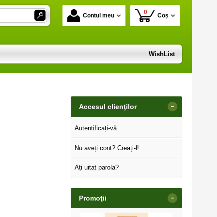
0
Contul meu
Coș
WishList
-
Accesul clienţilor
Autentificați-vă
Nu aveți cont? Creați-l!
Ați uitat parola?
-
Promoţii