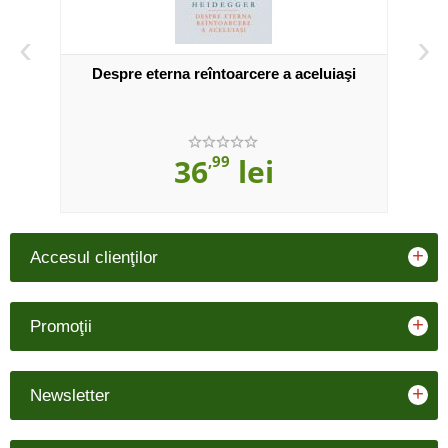
‹
›
ea lui
Despre eterna reîntoarcere a aceluiaşi
36
,99
lei
+
Accesul clienţilor
+
Promoţii
+
Newsletter