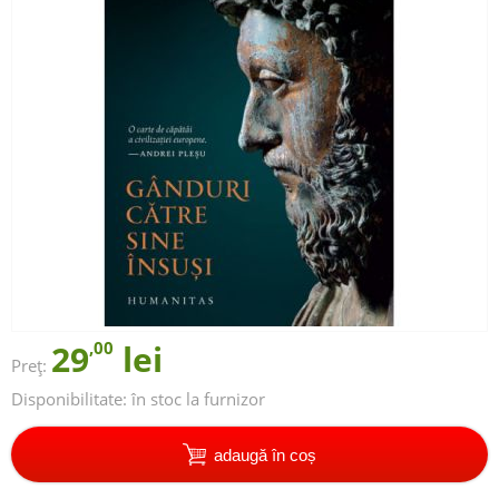
29
,00
lei
Preț:
Disponibilitate:
în stoc la furnizor
adaugă în coș