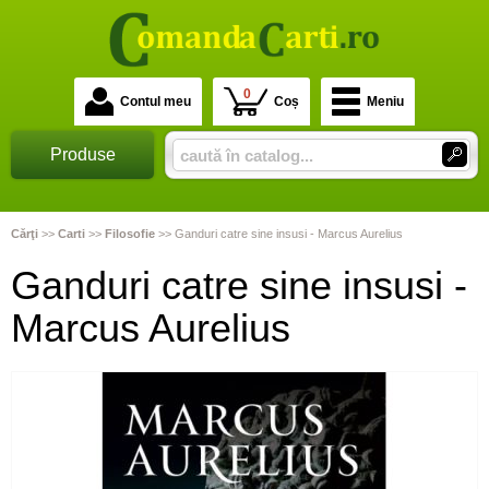
0
Contul meu
Coș
Meniu
Produse
Cărţi
>>
Carti
>>
Filosofie
>>
Ganduri catre sine insusi - Marcus Aurelius
Ganduri catre sine insusi -
Marcus Aurelius