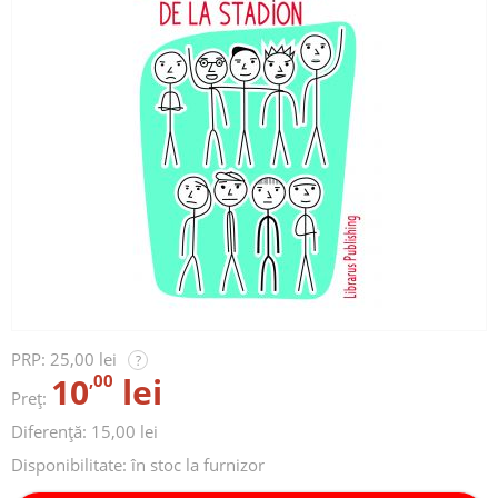
PRP:
25,00 lei
?
10
,00
lei
Preț:
Diferență: 15,00 lei
Disponibilitate:
în stoc la furnizor