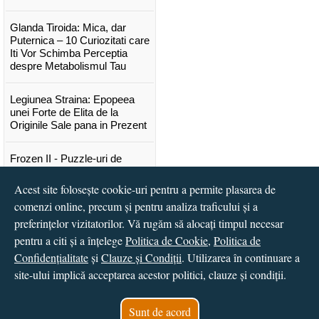
Glanda Tiroida: Mica, dar
Puternica – 10 Curiozitati care
Iti Vor Schimba Perceptia
despre Metabolismul Tau
Legiunea Straina: Epopeea
unei Forte de Elita de la
Originile Sale pana in Prezent
Frozen II - Puzzle-uri de
poveste
Acest site folosește cookie-uri pentru a permite plasarea de
Lansare "Portocalele verzi" de
comenzi online, precum și pentru analiza traficului și a
Vitali Cipileaga
preferințelor vizitatorilor. Vă rugăm să alocați timpul necesar
pentru a citi și a înțelege
Politica de Cookie
,
Politica de
...toate știrile
Confidențialitate
și
Clauze și Condiții
. Utilizarea în continuare a
site-ului implică acceptarea acestor politici, clauze și condiții.
© 2016 - 2026
S.C. CCN Books SRL
Magazin online
creat de
Vital Soft
Sunt de acord