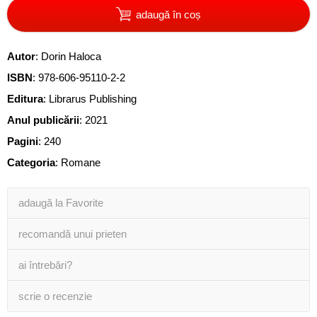
adaugă în coș
Autor
:
Dorin Haloca
ISBN
:
978-606-95110-2-2
Editura
:
Librarus Publishing
Anul publicării
:
2021
Pagini
:
240
Categoria
:
Romane
adaugă la Favorite
recomandă unui prieten
ai întrebări?
scrie o recenzie