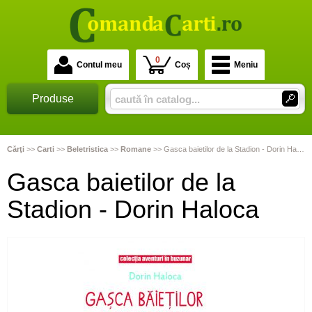
0
Contul meu
Coș
Meniu
Produse
Cărţi
>>
Carti
>>
Beletristica
>>
Romane
>>
Gasca baietilor de la Stadion - Dorin Haloca
Gasca baietilor de la
Stadion - Dorin Haloca