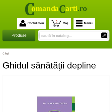
0
Contul meu
Coș
Meniu
Produse
Cărţi
Ghidul sănătăţii depline