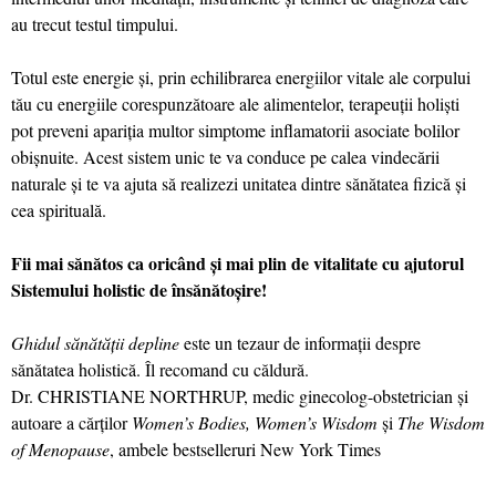
au trecut testul timpului.
Totul este energie şi, prin echilibrarea energiilor vitale ale corpului
tău cu energiile corespunzătoare ale alimentelor, terapeuţii holişti
pot preveni apariţia multor simptome inflamatorii asociate bolilor
obişnuite. Acest sistem unic te va conduce pe calea vindecării
naturale şi te va ajuta să realizezi unitatea dintre sănătatea fizică şi
cea spirituală.
Fii mai sănătos ca oricând şi mai plin de vitalitate cu ajutorul
Sistemului holistic de însănătoşire!
Ghidul sănătăţii depline
este un tezaur de informaţii despre
sănătatea holistică. Îl recomand cu căldură.
Dr. CHRISTIANE NORTHRUP, medic ginecolog-obstetrician şi
autoare a cărţilor
Women’s Bodies, Women’s Wisdom
şi
The Wisdom
of Menopause
, ambele bestselleruri New York Times