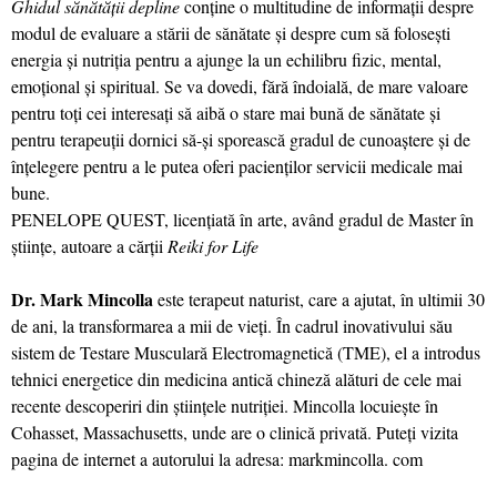
Ghidul sănătăţii depline
conţine o multitudine de informaţii despre
modul de evaluare a stării de sănătate şi despre cum să foloseşti
energia şi nutriţia pentru a ajunge la un echilibru fizic, mental,
emoţional şi spiritual. Se va dovedi, fără îndoială, de mare valoare
pentru toţi cei interesaţi să aibă o stare mai bună de sănătate şi
pentru terapeuţii dornici să-şi sporească gradul de cunoaştere şi de
înţelegere pentru a le putea oferi pacienţilor servicii medicale mai
bune.
PENELOPE QUEST, licenţiată în arte, având gradul de Master în
ştiinţe, autoare a cărţii
Reiki for Life
Dr. Mark Mincolla
este terapeut naturist, care a ajutat, în ultimii 30
de ani, la transformarea a mii de vieţi. În cadrul inovativului său
sistem de Testare Musculară Electromagnetică (TME), el a introdus
tehnici energetice din medicina antică chineză alături de cele mai
recente descoperiri din ştiinţele nutriţiei. Mincolla locuieşte în
Cohasset, Massachusetts, unde are o clinică privată. Puteţi vizita
pagina de internet a autorului la adresa: markmincolla. com