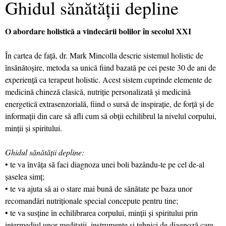
Ghidul sănătăţii depline
O abordare holistică a vindecării bolilor în secolul XXI
În cartea de faţă, dr. Mark Mincolla descrie sistemul holistic de
însănătoşire, metoda sa unică fiind bazată pe cei peste 30 de ani de
experienţă ca terapeut holistic. Acest sistem cuprinde elemente de
medicină chineză clasică, nutriţie personalizată şi medicină
energetică extrasenzorială, fiind o sursă de inspiraţie, de forţă şi de
informaţii din care să afli cum să obţii echilibrul la nivelul corpului,
minţii şi spiritului.
Ghidul sănătăţii depline:
• te va învăţa să faci diagnoza unei boli bazându-te pe cel de-al
şaselea simţ;
• te va ajuta să ai o stare mai bună de sănătate pe baza unor
recomandări nutriţionale special concepute pentru tine;
• te va susţine în echilibrarea corpului, minţii şi spiritului prin
intermediul unor meditaţii, instrumente şi tehnici de diagnoză care