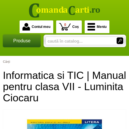
0
Contul meu
Coș
Meniu
Produse
Cărţi
Informatica si TIC | Manual
pentru clasa VII - Luminita
Ciocaru