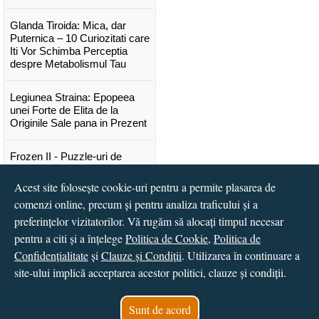
Glanda Tiroida: Mica, dar
Puternica – 10 Curiozitati care
Iti Vor Schimba Perceptia
despre Metabolismul Tau
Legiunea Straina: Epopeea
unei Forte de Elita de la
Originile Sale pana in Prezent
Frozen II - Puzzle-uri de
poveste
Acest site folosește cookie-uri pentru a permite plasarea de
Lansare "Portocalele verzi" de
comenzi online, precum și pentru analiza traficului și a
Vitali Cipileaga
preferințelor vizitatorilor. Vă rugăm să alocați timpul necesar
pentru a citi și a înțelege
Politica de Cookie
,
Politica de
...toate știrile
Confidențialitate
și
Clauze și Condiții
. Utilizarea în continuare a
site-ului implică acceptarea acestor politici, clauze și condiții.
© 2016 - 2026
S.C. CCN Books SRL
Magazin online
creat de
Vital Soft
Sunt de acord