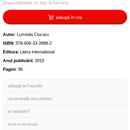
Disponibilitate:
în stoc la furnizor
adaugă în coș
Autor
:
Luminita Ciocaru
ISBN
:
978-606-33-3988-2
Editura
:
Litera International
Anul publicării
:
2019
Pagini
:
96
adaugă la Favorite
recomandă unui prieten
ai întrebări?
scrie o recenzie