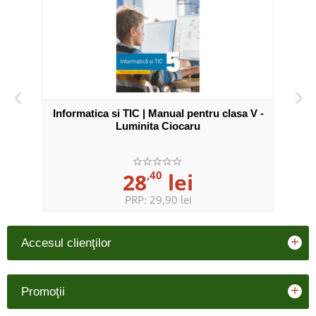
‹
›
Informatica si TIC | Manual pentru clasa V -
Luminita Ciocaru
28
,40
lei
PRP:
29,90 lei
+
Accesul clienţilor
+
Promoţii