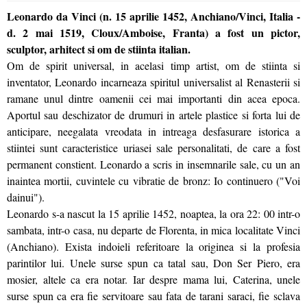
Leonardo da Vinci (n. 15 aprilie 1452, Anchiano/Vinci, Italia -
d. 2 mai 1519, Cloux/Amboise, Franta) a fost un pictor,
sculptor, arhitect si om de stiinta italian.
Om de spirit universal, in acelasi timp artist, om de stiinta si
inventator, Leonardo incarneaza spiritul universalist al Renasterii si
ramane unul dintre oamenii cei mai importanti din acea epoca.
Aportul sau deschizator de drumuri in artele plastice si forta lui de
anticipare, neegalata vreodata in intreaga desfasurare istorica a
stiintei sunt caracteristice uriasei sale personalitati, de care a fost
permanent constient. Leonardo a scris in insemnarile sale, cu un an
inaintea mortii, cuvintele cu vibratie de bronz: Io continuero ("Voi
dainui").
Leonardo s-a nascut la 15 aprilie 1452, noaptea, la ora 22: 00 intr-o
sambata, intr-o casa, nu departe de Florenta, in mica localitate Vinci
(Anchiano). Exista indoieli referitoare la originea si la profesia
parintilor lui. Unele surse spun ca tatal sau, Don Ser Piero, era
mosier, altele ca era notar. Iar despre mama lui, Caterina, unele
surse spun ca era fie servitoare sau fata de tarani saraci, fie sclava