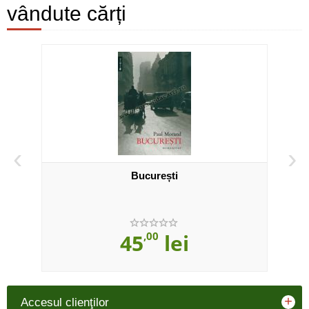
vândute cărți
‹
›
București
O ca
45
,00
lei
+
Accesul clienţilor