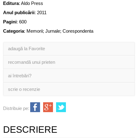
Editura
:
Aldo Press
Anul publicării
:
2011
Pagini
:
600
Categoria
:
Memorii; Jurnale; Corespondenta
adaugă la Favorite
recomandă unui prieten
ai întrebări?
scrie o recenzie
Distribuie pe:
DESCRIERE