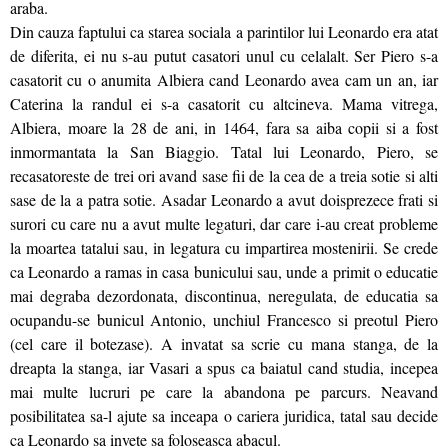
araba.
Din cauza faptului ca starea sociala a parintilor lui Leonardo era atat
de diferita, ei nu s-au putut casatori unul cu celalalt. Ser Piero s-a
casatorit cu o anumita Albiera cand Leonardo avea cam un an, iar
Caterina la randul ei s-a casatorit cu altcineva. Mama vitrega,
Albiera, moare la 28 de ani, in 1464, fara sa aiba copii si a fost
inmormantata la San Biaggio. Tatal lui Leonardo, Piero, se
recasatoreste de trei ori avand sase fii de la cea de a treia sotie si alti
sase de la a patra sotie. Asadar Leonardo a avut doisprezece frati si
surori cu care nu a avut multe legaturi, dar care i-au creat probleme
la moartea tatalui sau, in legatura cu impartirea mostenirii. Se crede
ca Leonardo a ramas in casa bunicului sau, unde a primit o educatie
mai degraba dezordonata, discontinua, neregulata, de educatia sa
ocupandu-se bunicul Antonio, unchiul Francesco si preotul Piero
(cel care il botezase). A invatat sa scrie cu mana stanga, de la
dreapta la stanga, iar Vasari a spus ca baiatul cand studia, incepea
mai multe lucruri pe care la abandona pe parcurs. Neavand
posibilitatea sa-l ajute sa inceapa o cariera juridica, tatal sau decide
ca Leonardo sa invete sa foloseasca abacul.