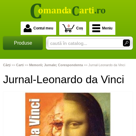
0
Contul meu
Coș
Meniu
Produse
Cărţi
>>
Carti
>>
Memorii; Jurnale; Corespondenta
>>
Jurnal-Leonardo da Vinci
Jurnal-Leonardo da Vinci