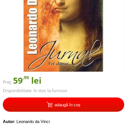
59
,90
lei
Preț:
Disponibilitate:
în stoc la furnizor
adaugă în coș
Autor
:
Leonardo da Vinci