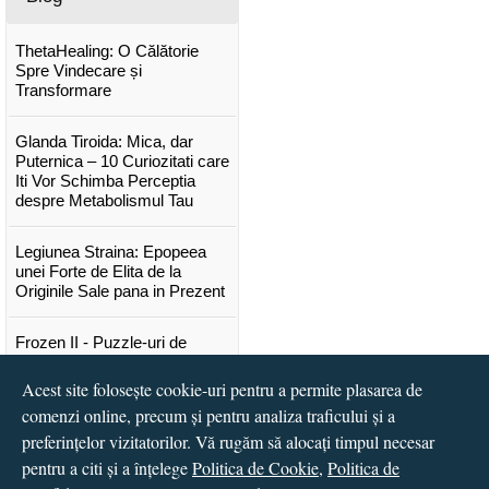
ThetaHealing: O Călătorie
Spre Vindecare și
Transformare
Glanda Tiroida: Mica, dar
Puternica – 10 Curiozitati care
Iti Vor Schimba Perceptia
despre Metabolismul Tau
Legiunea Straina: Epopeea
unei Forte de Elita de la
Originile Sale pana in Prezent
Frozen II - Puzzle-uri de
poveste
Acest site folosește cookie-uri pentru a permite plasarea de
Lansare "Portocalele verzi" de
comenzi online, precum și pentru analiza traficului și a
Vitali Cipileaga
preferințelor vizitatorilor. Vă rugăm să alocați timpul necesar
pentru a citi și a înțelege
Politica de Cookie
,
Politica de
...toate știrile