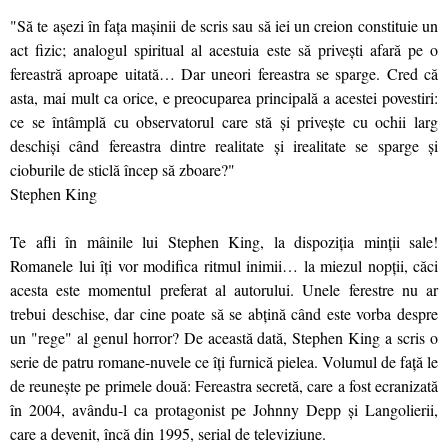
"Să te aşezi în faţa maşinii de scris sau să iei un creion constituie un
act fizic; analogul spiritual al acestuia este să priveşti afară pe o
fereastră aproape uitată… Dar uneori fereastra se sparge. Cred că
asta, mai mult ca orice, e preocuparea principală a acestei povestiri:
ce se întâmplă cu observatorul care stă şi priveşte cu ochii larg
deschişi când fereastra dintre realitate şi irealitate se sparge şi
cioburile de sticlă încep să zboare?"
Stephen King
Te afli în mâinile lui Stephen King, la dispoziţia minţii sale!
Romanele lui îţi vor modifica ritmul inimii… la miezul nopţii, căci
acesta este momentul preferat al autorului. Unele ferestre nu ar
trebui deschise, dar cine poate să se abţină când este vorba despre
un "rege" al genul horror? De această dată, Stephen King a scris o
serie de patru romane-nuvele ce îţi furnică pielea. Volumul de faţă le
de reuneşte pe primele două: Fereastra secretă, care a fost ecranizată
în 2004, avându-l ca protagonist pe Johnny Depp şi Langolierii,
care a devenit, încă din 1995, serial de televiziune.