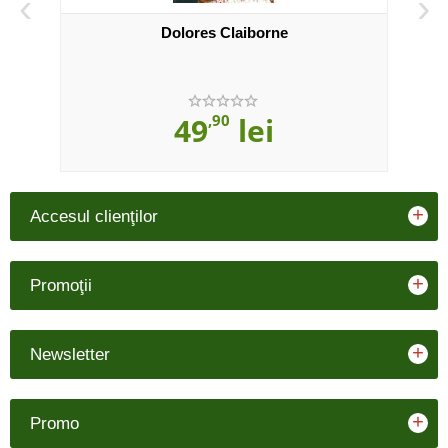
‹
›
Dolores Claiborne
49
,90
lei
+
Accesul clienţilor
+
Promoţii
+
Newsletter
+
Promo