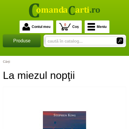
0
Contul meu
Coș
Meniu
Produse
Cărţi
La miezul nopţii