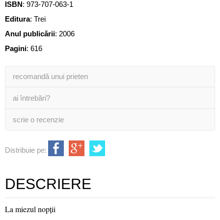
ISBN
:
973-707-063-1
Editura
:
Trei
Anul publicării
:
2006
Pagini
:
616
recomandă unui prieten
ai întrebări?
scrie o recenzie
Distribuie pe:
DESCRIERE
La miezul nopţii