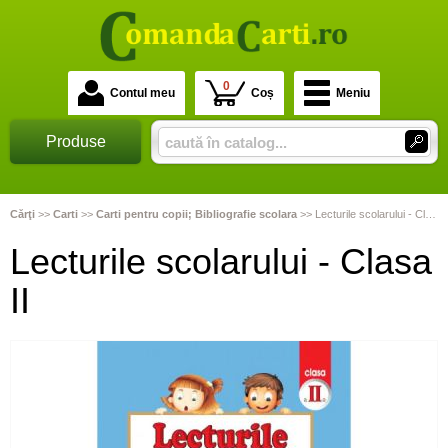
0
Contul meu
Coș
Meniu
Produse
Cărţi
>>
Carti
>>
Carti pentru copii; Bibliografie scolara
>>
Lecturile scolarului - Clasa II
Lecturile scolarului - Clasa
II