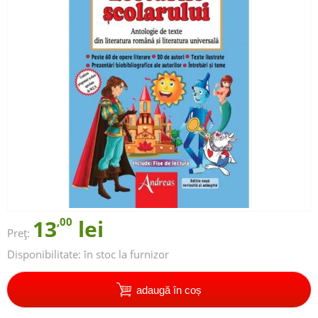
13
,00
lei
Preț:
Disponibilitate:
în stoc la furnizor
adaugă în coș