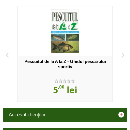
‹
›
Pescuitul de la A la Z - Ghidul pescarului
Const
sportiv
5
,00
lei
+
Accesul clienţilor