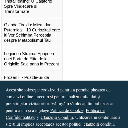
ThetaHealing: O Călătorie
Spre Vindecare și
Transformare
Glanda Tiroida: Mica, dar
Puternica – 10 Curiozitati care
Iti Vor Schimba Perceptia
despre Metabolismul Tau
Legiunea Straina: Epopeea
unei Forte de Elita de la
Originile Sale pana in Prezent
Frozen II - Puzzle-uri de
poveste
Acest site folosește cookie-uri pentru a permite plasarea de
Lansare "Portocalele verzi" de
comenzi online, precum și pentru analiza traficului și a
Vitali Cipileaga
preferințelor vizitatorilor. Vă rugăm să alocați timpul necesar
pentru a citi și a înțelege
Politica de Cookie
,
Politica de
...toate știrile
Confidențialitate
și
Clauze și Condiții
. Utilizarea în continuare a
site-ului implică acceptarea acestor politici, clauze și condiții.
© 2016 - 2026
S.C. CCN Books SRL