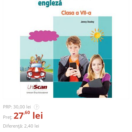
PRP:
30,00 lei
?
27
,60
lei
Preț:
Diferență: 2,40 lei