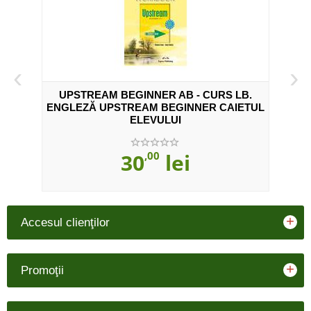
‹
›
UPSTREAM BEGINNER AB - CURS LB.
UP
ENGLEZĂ UPSTREAM BEGINNER CAIETUL
ELEVULUI
30
,00
lei
+
Accesul clienţilor
+
Promoţii