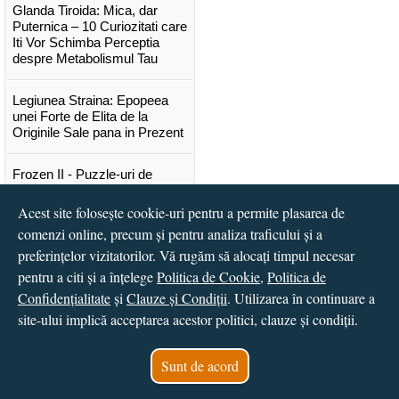
Glanda Tiroida: Mica, dar
Puternica – 10 Curiozitati care
Iti Vor Schimba Perceptia
despre Metabolismul Tau
Legiunea Straina: Epopeea
unei Forte de Elita de la
Originile Sale pana in Prezent
Frozen II - Puzzle-uri de
poveste
Acest site folosește cookie-uri pentru a permite plasarea de
Lansare "Portocalele verzi" de
comenzi online, precum și pentru analiza traficului și a
Vitali Cipileaga
preferințelor vizitatorilor. Vă rugăm să alocați timpul necesar
pentru a citi și a înțelege
Politica de Cookie
,
Politica de
...toate știrile
Confidențialitate
și
Clauze și Condiții
. Utilizarea în continuare a
site-ului implică acceptarea acestor politici, clauze și condiții.
© 2016 - 2026
S.C. CCN Books SRL
Magazin online
creat de
Vital Soft
Sunt de acord
Created in 0.0447 sec