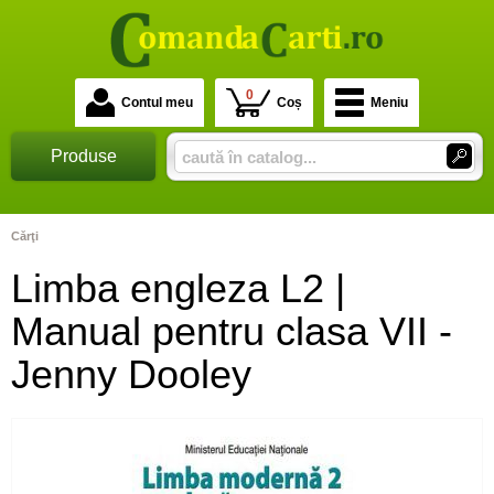
0
Contul meu
Coș
Meniu
Produse
Cărţi
Limba engleza L2 |
Manual pentru clasa VII -
Jenny Dooley