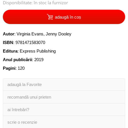
Disponibilitate:
în stoc la furnizor
adaugă în coș
Autor
:
Virginia Evans
,
Jenny Dooley
ISBN
:
9781471583070
Editura
:
Express Publishing
Anul publicării
:
2019
Pagini
:
120
adaugă la Favorite
recomandă unui prieten
ai întrebări?
scrie o recenzie