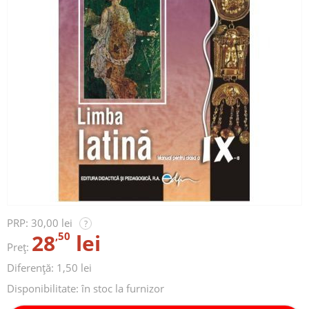
PRP:
30,00 lei
?
28
,50
lei
Preț:
Diferență: 1,50 lei
Disponibilitate:
în stoc la furnizor