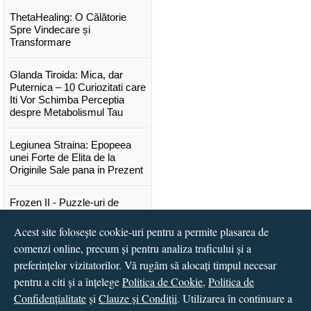
ThetaHealing: O Călătorie
Spre Vindecare și
Transformare
Glanda Tiroida: Mica, dar
Puternica – 10 Curiozitati care
Iti Vor Schimba Perceptia
despre Metabolismul Tau
Legiunea Straina: Epopeea
unei Forte de Elita de la
Originile Sale pana in Prezent
Frozen II - Puzzle-uri de
poveste
Acest site folosește cookie-uri pentru a permite plasarea de
comenzi online, precum și pentru analiza traficului și a
Lansare "Portocalele verzi" de
Vitali Cipileaga
preferințelor vizitatorilor. Vă rugăm să alocați timpul necesar
pentru a citi și a înțelege
Politica de Cookie
,
Politica de
...toate știrile
Confidențialitate
și
Clauze și Condiții
. Utilizarea în continuare a