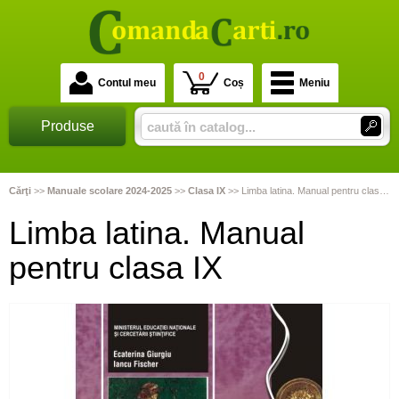
0
Contul meu
Coș
Meniu
Produse
Cărţi
>>
Manuale scolare 2024-2025
>>
Clasa IX
>>
Limba latina. Manual pentru clasa IX
Limba latina. Manual
pentru clasa IX