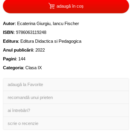
adaugă în coș
Autor
:
Ecaterina Giurgiu
,
Iancu Fischer
ISBN
:
9786063119248
Editura
:
Editura Didactica si Pedagogica
Anul publicării
:
2022
Pagini
:
144
Categoria
:
Clasa IX
adaugă la Favorite
recomandă unui prieten
ai întrebări?
scrie o recenzie