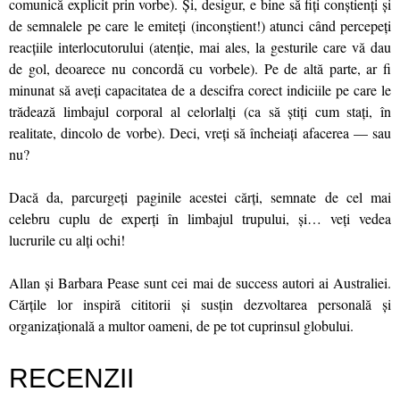
comunică explicit prin vorbe). Şi, desigur, e bine să fiţi conştienţi şi
de semnalele pe care le emiteţi (inconştient!) atunci când percepeţi
reacţiile interlocutorului (atenţie, mai ales, la gesturile care vă dau
de gol, deoarece nu concordă cu vorbele). Pe de altă parte, ar fi
minunat să aveţi capacitatea de a descifra corect indiciile pe care le
trădează limbajul corporal al celorlalţi (ca să ştiţi cum staţi, în
realitate, dincolo de vorbe). Deci, vreţi să încheiaţi afacerea — sau
nu?
Dacă da, parcurgeţi paginile acestei cărţi, semnate de cel mai
celebru cuplu de experţi în limbajul trupului, şi… veţi vedea
lucrurile cu alţi ochi!
Allan şi Barbara Pease sunt cei mai de success autori ai Australiei.
Cărţile lor inspiră cititorii şi susţin dezvoltarea personală şi
organizaţională a multor oameni, de pe tot cuprinsul globului.
RECENZII