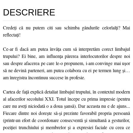
DESCRIERE
Credeţi că nu putem citi sau schimba gândurile celorlalţi? Mai
reflectaţi!
Ce-ar fi dacă am putea învăţa cum să interpretăm corect limbajul
trupului? Ei bine, am influenţa părerea interlocutorilor despre noi
sau despre afacerea pe care le-o propunem, i-am convinge mai uşor
să ne devină parteneri, am putea colabora cu ei pe termen lung şi…
am înregistra încontinuu succese în profesie.
Cartea de faţă explică detaliat limbajul trupului, în contextul modern
al afacerilor secolului XXI. Totul începe cu prima impresie (pentru
care nu aveţi niciodată o a doua şansă). Dar aceasta nu e de ajuns...
Fiecare dintre noi doreşte să-şi prezinte favorabil propria persoană
(printr-un efort de coordonare consecventă şi simultană a gesturilor,
poziţiei trunchiului şi membrelor şi a expresiei faciale cu ceea ce