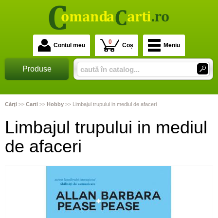
0
Contul meu
Coș
Meniu
Produse
Cărţi
>>
Carti
>>
Hobby
>>
Limbajul trupului in mediul de afaceri
Limbajul trupului in mediul
de afaceri