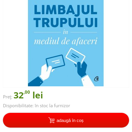
32
,00
lei
Preț:
Disponibilitate:
în stoc la furnizor
adaugă în coș