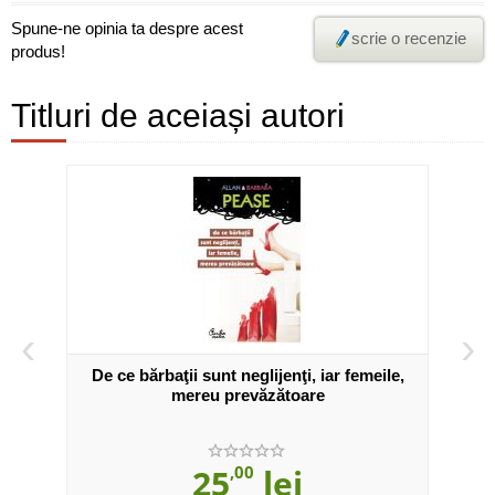
Spune-ne opinia ta despre acest
scrie o recenzie
produs!
Titluri de aceiași autori
‹
›
De ce bărbaţii sunt neglijenţi, iar femeile,
Cât d
mereu prevăzătoare
25
,00
lei