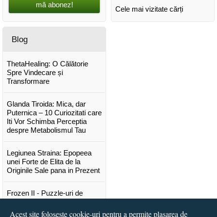
mă abonez!
Cele mai vizitate cărți
Blog
ThetaHealing: O Călătorie
Spre Vindecare și
Transformare
Glanda Tiroida: Mica, dar
Puternica – 10 Curiozitati care
Iti Vor Schimba Perceptia
despre Metabolismul Tau
Legiunea Straina: Epopeea
unei Forte de Elita de la
Originile Sale pana in Prezent
Frozen II - Puzzle-uri de
poveste
Acest site folosește cookie-uri pentru a permite plasarea de