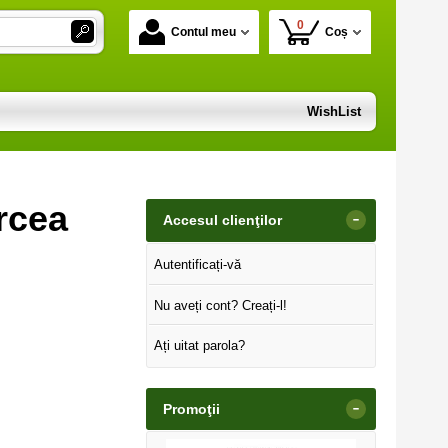
0
Contul meu
Coș
WishList
ircea
-
Accesul clienţilor
Autentificați-vă
Nu aveți cont? Creați-l!
Ați uitat parola?
-
Promoţii