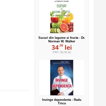
Sucuri din legume si fructe - Dr.
Norman W. Walker
,20
34
lei
PRP:
36,00 lei
Invinge dependenta - Radu
Tincu