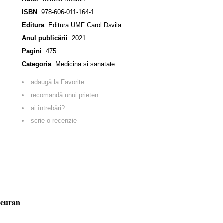
ISBN
:
978-606-011-164-1
Editura
:
Editura UMF Carol Davila
Anul publicării
:
2021
Pagini
:
475
Categoria
:
Medicina si sanatate
adaugă la Favorite
recomandă unui prieten
ai întrebări?
scrie o recenzie
Beuran