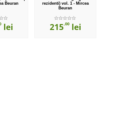
cea Beuran
rezidenti) vol. 1 - Mircea
Beuran
0
,00
lei
215
lei