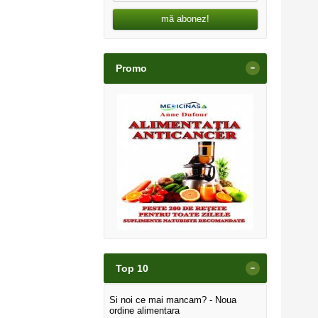
mă abonez!
-
Promo
-
Top 10
Si noi ce mai mancam? - Noua
ordine alimentara