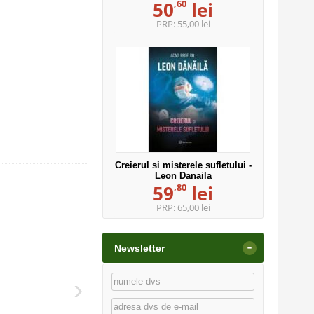
,60
50
lei
PRP:
55,00 lei
Creierul si misterele sufletului -
Leon Danaila
,80
59
lei
PRP:
65,00 lei
-
Newsletter
›