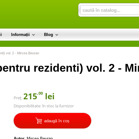
i
Informații
Blog
nti) vol. 2 - Mircea Beuran
entru rezidenti) vol. 2 - M
,00
215
lei
Preț:
Disponibilitate:
în stoc la furnizor
adaugă în coș
Autor
:
Mircea Beuran