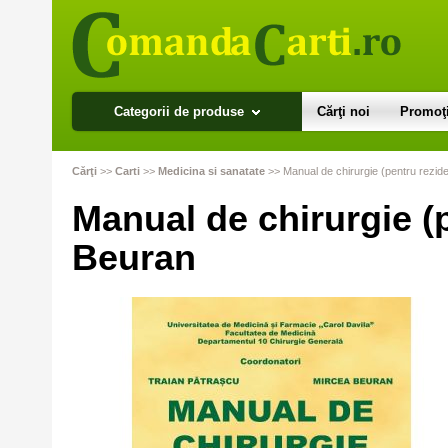
Categorii de produse
Cărţi noi
Promoţi
Cărţi
>>
Carti
>>
Medicina si sanatate
>>
Manual de chirurgie (pentru rezide
Manual de chirurgie (p
Beuran