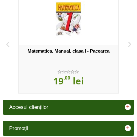
‹
›
 a IV-
Matematica. Manual, clasa I - Pacearca
Ma
19
,00
lei
+
Accesul clienţilor
+
Promoţii