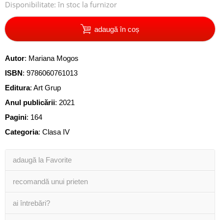
Disponibilitate:
în stoc la furnizor
adaugă în coș
Autor
:
Mariana Mogos
ISBN
:
9786060761013
Editura
:
Art Grup
Anul publicării
:
2021
Pagini
:
164
Categoria
:
Clasa IV
adaugă la Favorite
recomandă unui prieten
ai întrebări?