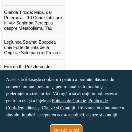
Glanda Tiroida: Mica, dar
Puternica – 10 Curiozitati care
Iti Vor Schimba Perceptia
despre Metabolismul Tau
Legiunea Straina: Epopeea
unei Forte de Elita de la
Originile Sale pana in Prezent
Frozen II - Puzzle-uri de
poveste
Acest site folosește cookie-uri pentru a permite plasarea de
Lansare "Portocalele verzi" de
comenzi online, precum și pentru analiza traficului și a
Vitali Cipileaga
preferințelor vizitatorilor. Vă rugăm să alocați timpul necesar
pentru a citi și a înțelege
Politica de Cookie
,
Politica de
...toate știrile
Confidențialitate
și
Clauze și Condiții
. Utilizarea în continuare a
site-ului implică acceptarea acestor politici, clauze și condiții.
© 2016 - 2026
S.C. CCN Books SRL
Magazin online
creat de
Vital Soft
Sunt de acord