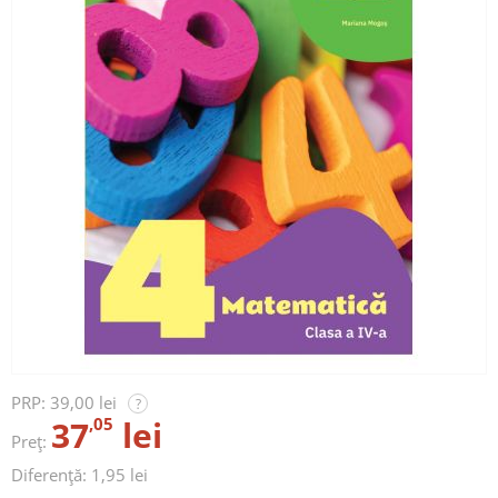
PRP:
39,00 lei
?
37
,05
lei
Preț:
Diferență: 1,95 lei