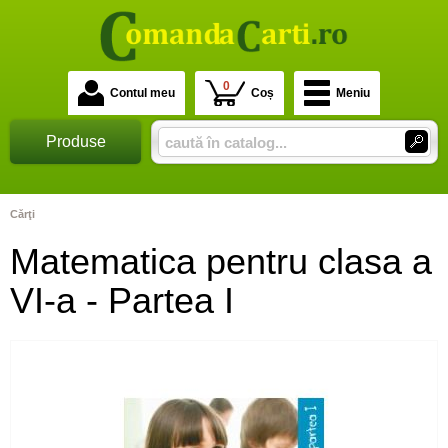
0
Contul meu
Coș
Meniu
Produse
Cărţi
Matematica pentru clasa a
VI-a - Partea I