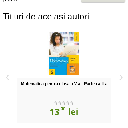
Titluri de aceiași autori
‹
›
a I
Matematica pentru clasa a V-a - Partea a II-a
Mate
13
,00
lei