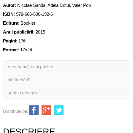
Autor
:
Nicolae Sanda
,
Adela Cotul
,
Valer Pop
ISBN
:
978-606-590-192-6
Editura
:
Booklet
Anul publicării
:
2015
Pagini
:
176
Format
: 17x24
recomandă unui prieten
ai întrebări?
scrie o recenzie
Distribuie pe:
DESCRIERE