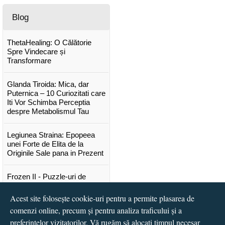
Blog
ThetaHealing: O Călătorie
Spre Vindecare și
Transformare
Glanda Tiroida: Mica, dar
Puternica – 10 Curiozitati care
Iti Vor Schimba Perceptia
despre Metabolismul Tau
Legiunea Straina: Epopeea
unei Forte de Elita de la
Originile Sale pana in Prezent
Frozen II - Puzzle-uri de
poveste
Acest site folosește cookie-uri pentru a permite plasarea de
Lansare "Portocalele verzi" de
comenzi online, precum și pentru analiza traficului și a
Vitali Cipileaga
preferințelor vizitatorilor. Vă rugăm să alocați timpul necesar